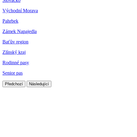
Slovácko
Východní Morava
Pahrbek
Zámek Napajedla
Baťův region
Zlínský kraj
Rodinné pasy
Senior pas
Předchozí
Následující