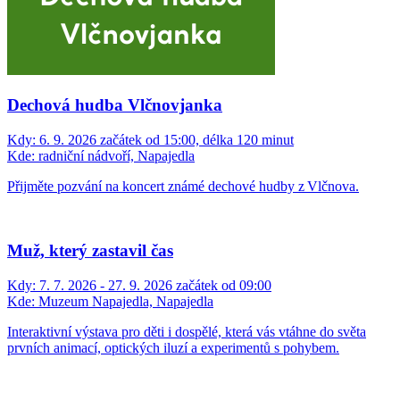
Dechová hudba Vlčnovjanka
Kdy:
6. 9. 2026 začátek od 15:00, délka 120 minut
Kde:
radniční nádvoří, Napajedla
Přijměte pozvání na koncert známé dechové hudby z Vlčnova.
Muž, který zastavil čas
Kdy:
7. 7. 2026 - 27. 9. 2026 začátek od 09:00
Kde:
Muzeum Napajedla, Napajedla
Interaktivní výstava pro děti i dospělé, která vás vtáhne do světa
prvních animací, optických iluzí a experimentů s pohybem.