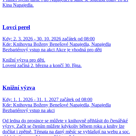
Kina Napajedla.
Lovci perel
Kdy:
2. 3. 2026 - 30. 10. 2026 začátek od 08:00
Kde:
Knihovna Boženy Benešové Napajedla, Napajedla
Bezbariérový vstup na akci
Akce je vhodná pro děti
Knižní výzva pro děti.
Lovení začíná 2. března a končí 30. října.
Knižní výzva
Kdy:
1. 1. 2026 - 31. 1. 2027 začátek od 08:00
Kde:
Knihovna Boženy Benešové Napajedla, Napajedla
Bezbariérový vstup na akci
Od ledna do prosince se můžete v knihovně přihlásit do čtenářské
výzvy. Začít se čtením můžete kdykoliv během roku a knihy lze
dočítat i zpětně. Témata na daný měsíc se vyhlašují na webu a soc.