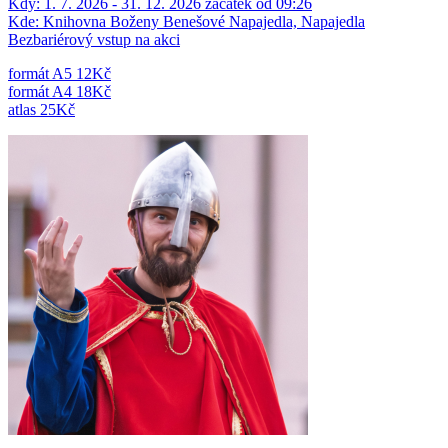
Kdy:
1. 7. 2026 - 31. 12. 2026 začátek od 09:26
Kde:
Knihovna Boženy Benešové Napajedla, Napajedla
Bezbariérový vstup na akci
formát A5 12Kč
formát A4 18Kč
atlas 25Kč