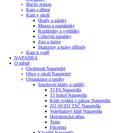
Baťův region
Kam s dětmi
Kam v okolí
Hrady a zámky
Muzea a památníky
Rozhledny a vyhlídky
Církevní památky
Zoo a farmy
Skanzeny a krásy přírody
Kam k vodě
NAPAHRA
O městě
Osobnosti Napajedel
Obce v okolí Napajedel
Organizace a spolky
Sportovní kluby a oddíly
TJ FS Napajedla
TJ Sokol Napajedla
Klub vojáků v záloze Napajedla
ZO AVZO TSČ Napajedla
Volejbalový klub Napajedla
Horolezecká stěna
Tenis
Fitcentra
Kluziště Napajedla