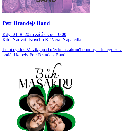
Petr Brandejs Band
Kdy:
21. 8. 2026 začátek od 19:00
Kde:
Nádvoří Nového Kláštera, Napajedla
Letní cyklus Muziky pod ořechem zakončí country a bluegrass v
podání kapely Petr Brandejs Band.