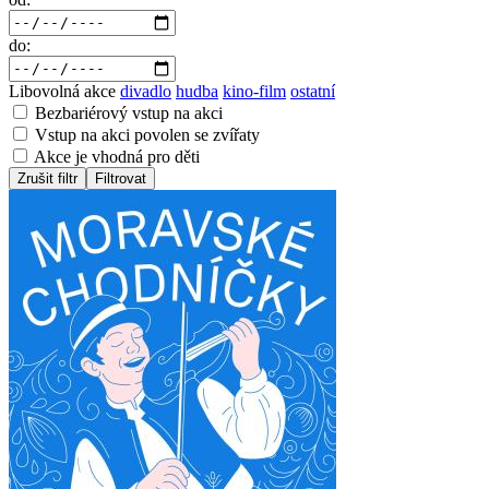
do:
Libovolná akce
divadlo
hudba
kino-film
ostatní
Bezbariérový vstup na akci
Vstup na akci povolen se zvířaty
Akce je vhodná pro děti
Zrušit filtr
Filtrovat