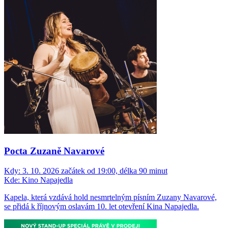
Pocta Zuzaně Navarové
Kdy:
3. 10. 2026 začátek od 19:00, délka 90 minut
Kde:
Kino Napajedla
Kapela, která vzdává hold nesmrtelným písním Zuzany Navarové,
se přidá k říjnovým oslavám 10. let otevření Kina Napajedla.