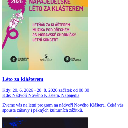
Léto za klášterem
Kdy:
20. 6. 2026 - 28. 8. 2026 začátek od 08:30
Kde:
Nádvoří Nového Kláštera, Napajedla
Zveme vás na letní program na nádvoří Nového Kláštera. Čeká vás
spousta zábavy i pěkných kulturních zážitků.