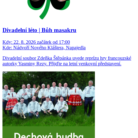
Divadelní léto | Bůh masakru
Kdy:
22. 8. 2026 začátek od 17:00
Kde:
Nádvoří Nového Kláštera, Napajedla
Divadelní soubor Zdeňka Štěpánka uvede reprízu hry francouzské
autorky Yasminy Rezy. Přijďte na letní venkovní představení.