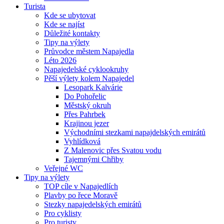
Turista
Kde se ubytovat
Kde se najíst
Důležité kontakty
Tipy na výlety
Průvodce městem Napajedla
Léto 2026
Napajedelské cyklookruhy
Pěší výlety kolem Napajedel
Lesopark Kalvárie
Do Pohořelic
Městský okruh
Přes Pahrbek
Krajinou jezer
Východními stezkami napajdelských emirátů
Vyhlídková
Z Malenovic přes Svatou vodu
Tajemnými Chřiby
Veřejné WC
Tipy na výlety
TOP cíle v Napajedlích
Plavby po řece Moravě
Stezky napajedelských emirátů
Pro cyklisty
Pro turisty