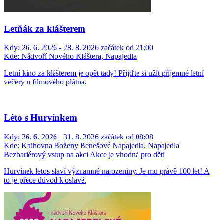
Letňák za klášterem
Kdy:
26. 6. 2026 - 28. 8. 2026 začátek od 21:00
Kde:
Nádvoří Nového Kláštera, Napajedla
Letní kino za klášterem je opět tady! Přijďte si užít příjemné letní
večery u filmového plátna.
Léto s Hurvínkem
Kdy:
26. 6. 2026 - 31. 8. 2026 začátek od 08:08
Kde:
Knihovna Boženy Benešové Napajedla, Napajedla
Bezbariérový vstup na akci
Akce je vhodná pro děti
Hurvínek letos slaví významné narozeniny. Je mu právě 100 let! A
to je přece důvod k oslavě.