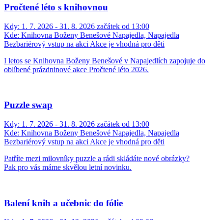
Pročtené léto s knihovnou
Kdy:
1. 7. 2026 - 31. 8. 2026 začátek od 13:00
Kde:
Knihovna Boženy Benešové Napajedla, Napajedla
Bezbariérový vstup na akci
Akce je vhodná pro děti
I letos se Knihovna Boženy Benešové v Napajedlích zapojuje do
oblíbené prázdninové akce Pročtené léto 2026.
Puzzle swap
Kdy:
1. 7. 2026 - 31. 8. 2026 začátek od 13:00
Kde:
Knihovna Boženy Benešové Napajedla, Napajedla
Bezbariérový vstup na akci
Akce je vhodná pro děti
Patříte mezi milovníky puzzle a rádi skládáte nové obrázky?
Pak pro vás máme skvělou letní novinku.
Balení knih a učebnic do fólie