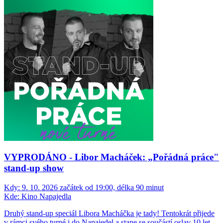
VYPRODÁNO - Libor Macháček: „Pořádná práce"
stand-up show
Kdy:
9. 10. 2026 začátek od 19:00, délka 90 minut
Kde:
Kino Napajedla
Druhý stand-up speciál Libora Macháčka je tady! Tentokrát přijede
v rámci svého turné i do Napajedel a stane se součástí oslav 10 let