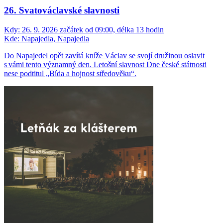
26. Svatováclavské slavnosti
Kdy:
26. 9. 2026 začátek od 09:00, délka 13 hodin
Kde:
Napajedla, Napajedla
Do Napajedel opět zavítá kníže Václav se svojí družinou oslavit
s vámi tento významný den. Letošní slavnost Dne české státnosti
nese podtitul „Bída a hojnost středověku“.