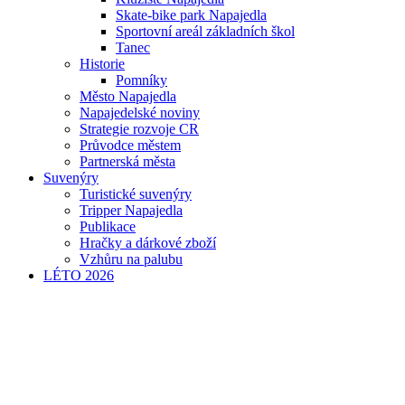
Skate-bike park Napajedla
Sportovní areál základních škol
Tanec
Historie
Pomníky
Město Napajedla
Napajedelské noviny
Strategie rozvoje CR
Průvodce městem
Partnerská města
Suvenýry
Turistické suvenýry
Tripper Napajedla
Publikace
Hračky a dárkové zboží
Vzhůru na palubu
LÉTO 2026