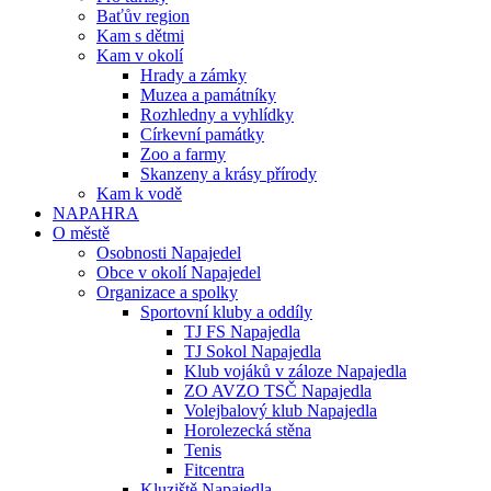
Baťův region
Kam s dětmi
Kam v okolí
Hrady a zámky
Muzea a památníky
Rozhledny a vyhlídky
Církevní památky
Zoo a farmy
Skanzeny a krásy přírody
Kam k vodě
NAPAHRA
O městě
Osobnosti Napajedel
Obce v okolí Napajedel
Organizace a spolky
Sportovní kluby a oddíly
TJ FS Napajedla
TJ Sokol Napajedla
Klub vojáků v záloze Napajedla
ZO AVZO TSČ Napajedla
Volejbalový klub Napajedla
Horolezecká stěna
Tenis
Fitcentra
Kluziště Napajedla