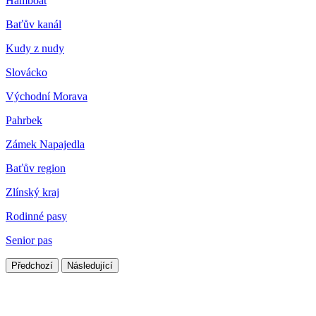
Hamboat
Baťův kanál
Kudy z nudy
Slovácko
Východní Morava
Pahrbek
Zámek Napajedla
Baťův region
Zlínský kraj
Rodinné pasy
Senior pas
Předchozí
Následující