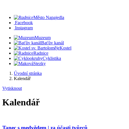
Město Napajedla
Facebook
Instagram
Muzeum
Baťův kanál
Kostel
Radnice
Cyklistika
Stezky
Úvodní stránka
Kalendář
Vytisknout
Kalendář
Tanec s medvědem | za účasti tvůrců