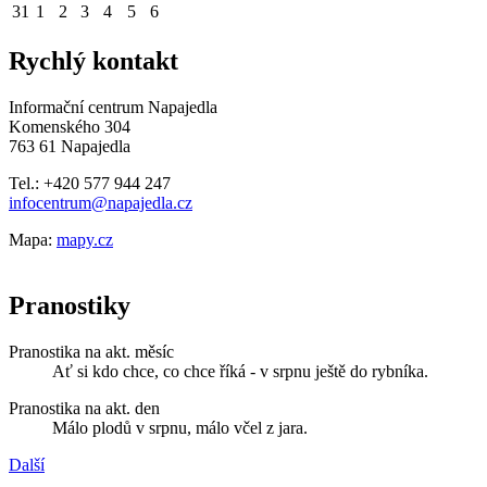
31
1
2
3
4
5
6
Rychlý kontakt
Informační centrum Napajedla
Komenského 304
763 61 Napajedla
Tel.: +420 577 944 247
infocentrum@napajedla.cz
Mapa:
mapy.cz
Pranostiky
Pranostika na akt. měsíc
Ať si kdo chce, co chce říká - v srpnu ještě do rybníka.
Pranostika na akt. den
Málo plodů v srpnu, málo včel z jara.
Další