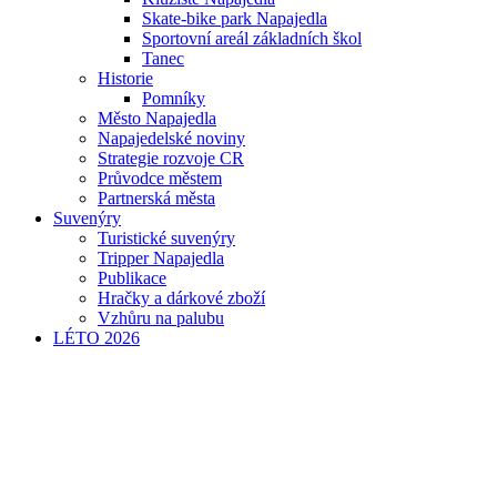
Skate-bike park Napajedla
Sportovní areál základních škol
Tanec
Historie
Pomníky
Město Napajedla
Napajedelské noviny
Strategie rozvoje CR
Průvodce městem
Partnerská města
Suvenýry
Turistické suvenýry
Tripper Napajedla
Publikace
Hračky a dárkové zboží
Vzhůru na palubu
LÉTO 2026