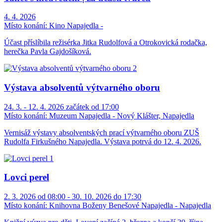
4. 4. 2026
Místo konání:
Kino Napajedla -
Účast příslíbila režisérka Jitka Rudolfová a Otrokovická rodačka,
herečka Pavla Gajdošíková.
Výstava absolventů výtvarného oboru
24. 3. - 12. 4. 2026 začátek od 17:00
Místo konání:
Muzeum Napajedla - Nový Klášter, Napajedla
Vernisáž výstavy absolventských prací výtvarného oboru ZUŠ
Rudolfa Firkušného Napajedla. Výstava potrvá do 12. 4. 2026.
Lovci perel
2. 3. 2026 od 08:00 - 30. 10. 2026 do 17:30
Místo konání:
Knihovna Boženy Benešové Napajedla - Napajedla