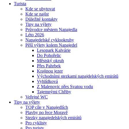
Turista
Kde se ubytovat
Kde se najíst
Důležité kontakty
Tipy na výlety
Průvodce městem Napajedla
Léto 2026
Napajedelské cyklookruhy
Pěší výlety kolem Napajedel
Lesopark Kalvárie
Do Pohořelic
Městský okruh
Přes Pahrbek
Krajinou jezer
Východními stezkami napajdelských emirátů
Vyhlídková
Z Malenovic přes Svatou vodu
Tajemnými Chřiby
Veřejné WC
Tipy na výlety
TOP cíle v Napajedlích
Plavby po řece Moravě
Stezky napajedelských emirátů
Pro cyklisty
Pro turisty