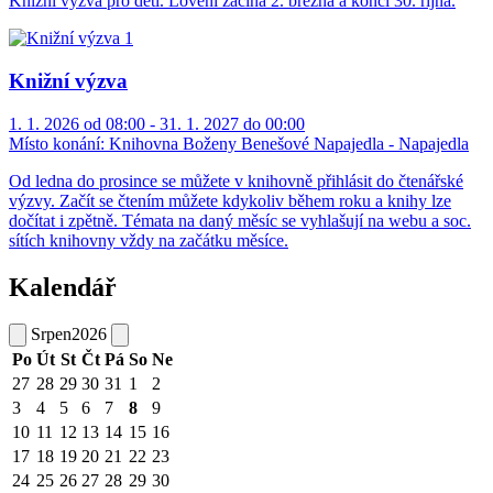
Knižní výzva pro děti. Lovení začíná 2. března a končí 30. října.
Knižní výzva
1. 1. 2026 od 08:00 - 31. 1. 2027 do 00:00
Místo konání:
Knihovna Boženy Benešové Napajedla - Napajedla
Od ledna do prosince se můžete v knihovně přihlásit do čtenářské
výzvy. Začít se čtením můžete kdykoliv během roku a knihy lze
dočítat i zpětně. Témata na daný měsíc se vyhlašují na webu a soc.
sítích knihovny vždy na začátku měsíce.
Kalendář
Srpen
2026
Po
Út
St
Čt
Pá
So
Ne
27
28
29
30
31
1
2
3
4
5
6
7
8
9
10
11
12
13
14
15
16
17
18
19
20
21
22
23
24
25
26
27
28
29
30