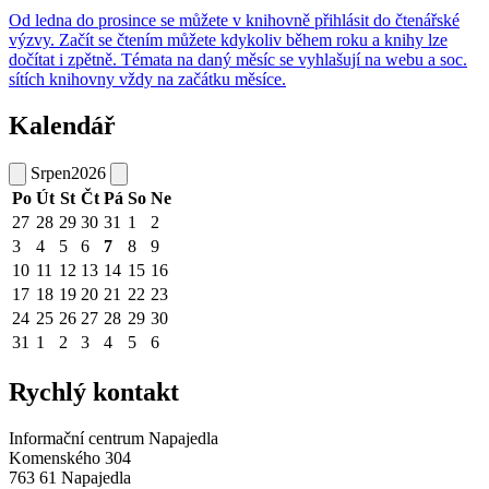
Od ledna do prosince se můžete v knihovně přihlásit do čtenářské
výzvy. Začít se čtením můžete kdykoliv během roku a knihy lze
dočítat i zpětně. Témata na daný měsíc se vyhlašují na webu a soc.
sítích knihovny vždy na začátku měsíce.
Kalendář
Srpen
2026
Po
Út
St
Čt
Pá
So
Ne
27
28
29
30
31
1
2
3
4
5
6
7
8
9
10
11
12
13
14
15
16
17
18
19
20
21
22
23
24
25
26
27
28
29
30
31
1
2
3
4
5
6
Rychlý kontakt
Informační centrum Napajedla
Komenského 304
763 61 Napajedla