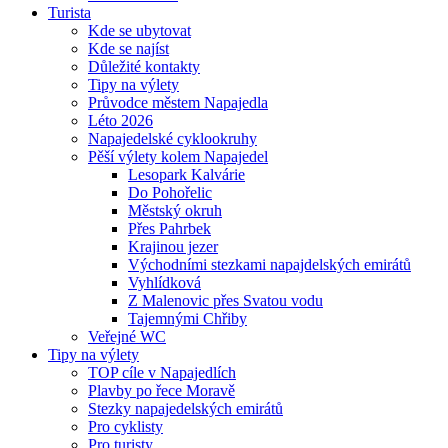
Turista
Kde se ubytovat
Kde se najíst
Důležité kontakty
Tipy na výlety
Průvodce městem Napajedla
Léto 2026
Napajedelské cyklookruhy
Pěší výlety kolem Napajedel
Lesopark Kalvárie
Do Pohořelic
Městský okruh
Přes Pahrbek
Krajinou jezer
Východními stezkami napajdelských emirátů
Vyhlídková
Z Malenovic přes Svatou vodu
Tajemnými Chřiby
Veřejné WC
Tipy na výlety
TOP cíle v Napajedlích
Plavby po řece Moravě
Stezky napajedelských emirátů
Pro cyklisty
Pro turisty