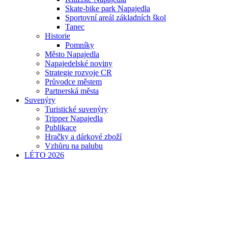
Skate-bike park Napajedla
Sportovní areál základních škol
Tanec
Historie
Pomníky
Město Napajedla
Napajedelské noviny
Strategie rozvoje CR
Průvodce městem
Partnerská města
Suvenýry
Turistické suvenýry
Tripper Napajedla
Publikace
Hračky a dárkové zboží
Vzhůru na palubu
LÉTO 2026