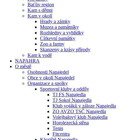
Baťův region
Kam s dětmi
Kam v okolí
Hrady a zámky
Muzea a památníky
Rozhledny a vyhlídky
Církevní památky
Zoo a farmy
Skanzeny a krásy přírody
Kam k vodě
NAPAHRA
O městě
Osobnosti Napajedel
Obce v okolí Napajedel
Organizace a spolky
Sportovní kluby a oddíly
TJ FS Napajedla
TJ Sokol Napajedla
Klub vojáků v záloze Napajedla
ZO AVZO TSČ Napajedla
Volejbalový klub Napajedla
Horolezecká stěna
Tenis
Fitcentra
Kluziště Napajedla