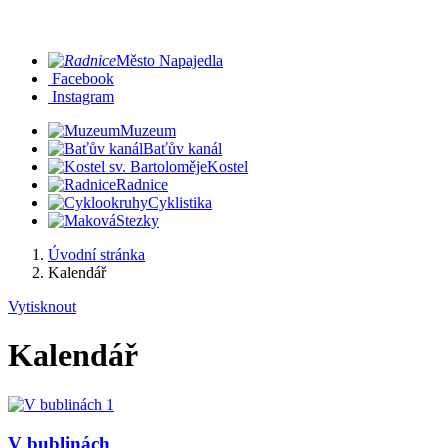
Město Napajedla
Facebook
Instagram
Muzeum
Baťův kanál
Kostel
Radnice
Cyklistika
Stezky
Úvodní stránka
Kalendář
Vytisknout
Kalendář
V bublinách