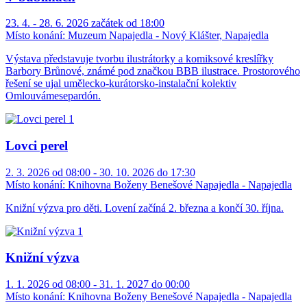
23. 4. - 28. 6. 2026 začátek od 18:00
Místo konání:
Muzeum Napajedla - Nový Klášter, Napajedla
Výstava představuje tvorbu ilustrátorky a komiksové kreslířky
Barbory Brůnové, známé pod značkou BBB ilustrace. Prostorového
řešení se ujal umělecko-kurátorsko-instalační kolektiv
Omlouvámesepardón.
Lovci perel
2. 3. 2026 od 08:00 - 30. 10. 2026 do 17:30
Místo konání:
Knihovna Boženy Benešové Napajedla - Napajedla
Knižní výzva pro děti. Lovení začíná 2. března a končí 30. října.
Knižní výzva
1. 1. 2026 od 08:00 - 31. 1. 2027 do 00:00
Místo konání:
Knihovna Boženy Benešové Napajedla - Napajedla