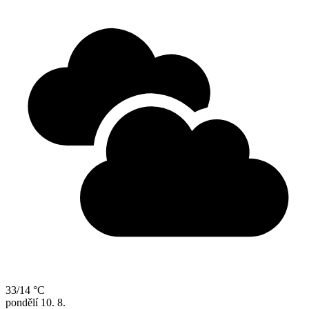
33/14 °C
pondělí
10. 8.