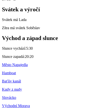
Svátek a výročí
Svátek má
Lada
Zítra má svátek
Soběslav
Východ a západ slunce
Slunce vychází:
5:30
Slunce zapadá:
20:20
Město Napajedla
Hamboat
Baťův kanál
Kudy z nudy
Slovácko
Východní Morava