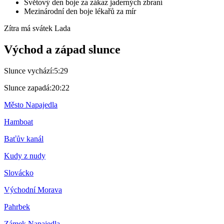
Světový den boje za zákaz jaderných zbraní
Mezinárodní den boje lékařů za mír
Zítra má svátek
Lada
Východ a západ slunce
Slunce vychází:
5:29
Slunce zapadá:
20:22
Město Napajedla
Hamboat
Baťův kanál
Kudy z nudy
Slovácko
Východní Morava
Pahrbek
Zámek Napajedla