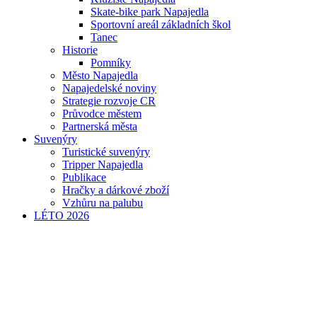
Skate-bike park Napajedla
Sportovní areál základních škol
Tanec
Historie
Pomníky
Město Napajedla
Napajedelské noviny
Strategie rozvoje CR
Průvodce městem
Partnerská města
Suvenýry
Turistické suvenýry
Tripper Napajedla
Publikace
Hračky a dárkové zboží
Vzhůru na palubu
LÉTO 2026