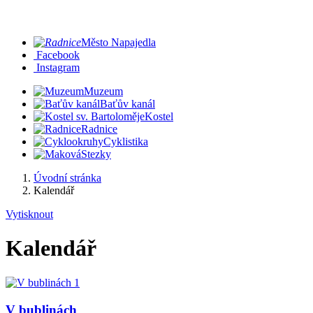
Město Napajedla
Facebook
Instagram
Muzeum
Baťův kanál
Kostel
Radnice
Cyklistika
Stezky
Úvodní stránka
Kalendář
Vytisknout
Kalendář
V bublinách