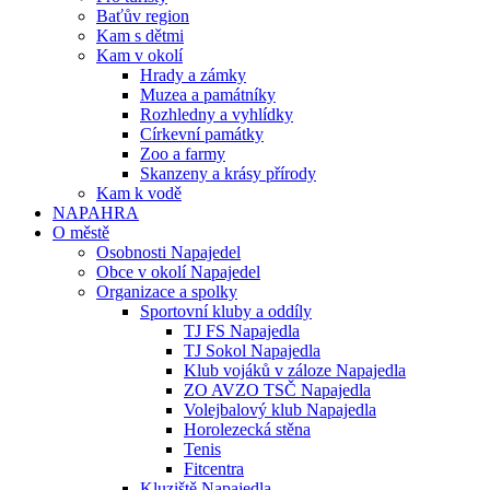
Baťův region
Kam s dětmi
Kam v okolí
Hrady a zámky
Muzea a památníky
Rozhledny a vyhlídky
Církevní památky
Zoo a farmy
Skanzeny a krásy přírody
Kam k vodě
NAPAHRA
O městě
Osobnosti Napajedel
Obce v okolí Napajedel
Organizace a spolky
Sportovní kluby a oddíly
TJ FS Napajedla
TJ Sokol Napajedla
Klub vojáků v záloze Napajedla
ZO AVZO TSČ Napajedla
Volejbalový klub Napajedla
Horolezecká stěna
Tenis
Fitcentra
Kluziště Napajedla