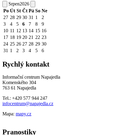
Srpen
2026
Po
Út
St
Čt
Pá
So
Ne
27
28
29
30
31
1
2
3
4
5
6
7
8
9
10
11
12
13
14
15
16
17
18
19
20
21
22
23
24
25
26
27
28
29
30
31
1
2
3
4
5
6
Rychlý kontakt
Informační centrum Napajedla
Komenského 304
763 61 Napajedla
Tel.: +420 577 944 247
infocentrum@napajedla.cz
Mapa:
mapy.cz
Pranostiky