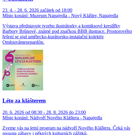
23. 4. - 28. 6. 2026 začátek od 18:00
Místo konání:
Muzeum Napajedla - Nový Klášter, Napajedla
Výstava představuje tvorbu ilustrátorky a komiksové kreslířky
Barbory Brůnové, známé pod značkou BBB ilustrace. Prostorového
řešení se ujal umělecko-kurátorsko-instalační kolektiv
Omlouvámesepardón.
Léto za klášterem
20. 6. 2026 od 08:30 - 28. 8. 2026 do 23:00
Místo konání:
Nádvoří Nového Kláštera - Napajedla
Zveme vás na letní program na nádvoří Nového Kláštera. Čeká vás
spousta zábavy i pěkných kulturních zážitků.