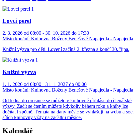
Lovci perel
2. 3. 2026 od 08:00 - 30. 10. 2026 do 17:30
Místo konání:
Knihovna Boženy Benešové Napajedla - Napajedla
Knižní výzva pro děti. Lovení začíná 2. března a končí 30. října.
Knižní výzva
1. 1. 2026 od 08:00 - 31. 1. 2027 do 00:00
Místo konání:
Knihovna Boženy Benešové Napajedla - Napajedla
Od ledna do prosince se můžete v knihovně přihlásit do čtenářské
výzvy. Začít se čtením můžete kdykoliv během roku a knihy lze
dočítat i zpětně. Témata na daný měsíc se vyhlašují na webu a soc.
sítích knihovny vždy na začátku měsíce.
Kalendář