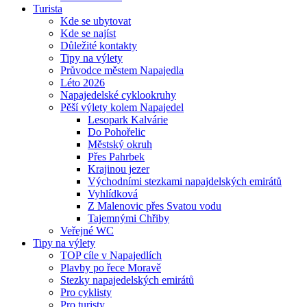
Turista
Kde se ubytovat
Kde se najíst
Důležité kontakty
Tipy na výlety
Průvodce městem Napajedla
Léto 2026
Napajedelské cyklookruhy
Pěší výlety kolem Napajedel
Lesopark Kalvárie
Do Pohořelic
Městský okruh
Přes Pahrbek
Krajinou jezer
Východními stezkami napajdelských emirátů
Vyhlídková
Z Malenovic přes Svatou vodu
Tajemnými Chřiby
Veřejné WC
Tipy na výlety
TOP cíle v Napajedlích
Plavby po řece Moravě
Stezky napajedelských emirátů
Pro cyklisty
Pro turisty