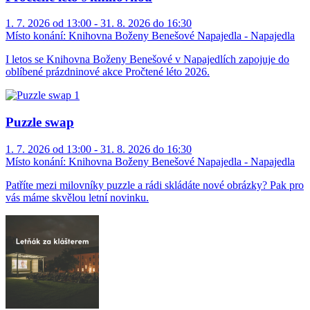
1. 7. 2026 od 13:00 - 31. 8. 2026 do 16:30
Místo konání:
Knihovna Boženy Benešové Napajedla - Napajedla
I letos se Knihovna Boženy Benešové v Napajedlích zapojuje do
oblíbené prázdninové akce Pročtené léto 2026.
Puzzle swap
1. 7. 2026 od 13:00 - 31. 8. 2026 do 16:30
Místo konání:
Knihovna Boženy Benešové Napajedla - Napajedla
Patříte mezi milovníky puzzle a rádi skládáte nové obrázky? Pak pro
vás máme skvělou letní novinku.