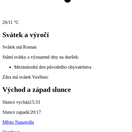
26/11 °C
Svátek a výročí
Svátek má
Roman
Státní svátky a významné dny na dnešek:
Mezinárodní den původního obyvatelstva
Zítra má svátek
Vavřinec
Východ a západ slunce
Slunce vychází:
5:33
Slunce zapadá:
20:17
Město Napajedla