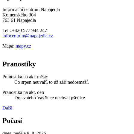
Informační centrum Napajedla
Komenského 304
763 61 Napajedla
Tel.: +420 577 944 247
infocentrum@napajedla.cz
Mapa:
mapy.cz
Pranostiky
Pranostika na akt. měsíc
Co srpen neuvaří, to už září nedosmaží.
Pranostika na akt. den
Do svatého Vavřince nechval pšenice.
Další
Počasí
dnes, neděle 9. 8. 2026