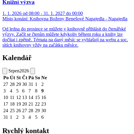
Knižní výzva
1. 1. 2026 od 08:00 - 31. 1. 2027 do 00:00
Místo konání:
Knihovna Boženy Benešové Napajedla - Napajedla
Od ledna do prosince se můžete v knihovně přihlásit do čtenářské
výzvy. Začít se čtením můžete kdykoliv během roku a knihy lze
dočítat i zpětně. Témata na daný měsíc se vyhlašují na webu a soc.
sítích knihovny vždy na začátku měsíce.
Kalendář
Srpen
2026
Po
Út
St
Čt
Pá
So
Ne
27
28
29
30
31
1
2
3
4
5
6
7
8
9
10
11
12
13
14
15
16
17
18
19
20
21
22
23
24
25
26
27
28
29
30
31
1
2
3
4
5
6
Rychlý kontakt