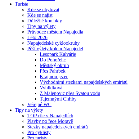
Turista
Kde se ubytovat
Kde se najíst
Důležité kontakty
Tipy na výlety
Průvodce městem Napajedla
Léto 2026
Napajedelské cyklookruhy
Pěší výlety kolem Napajedel
Lesopark Kalvárie
Do Pohořelic
Městský okruh
Přes Pahrbek
Krajinou jezer
Východními stezkami napajdelských emirátů
Vyhlídková
Z Malenovic přes Svatou vodu
Tajemnými Chřiby
Veřejné WC
Tipy na výlety
TOP cíle v Napajedlích
Plavby po řece Moravě
Stezky napajedelských emirátů
Pro cyklisty
Pro turisty