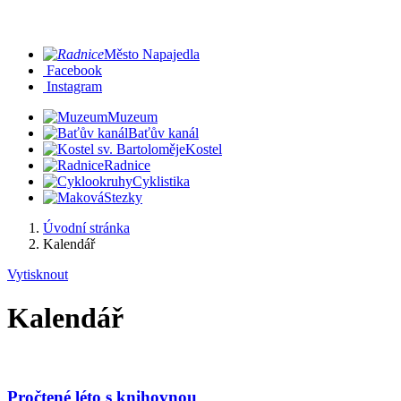
Město Napajedla
Facebook
Instagram
Muzeum
Baťův kanál
Kostel
Radnice
Cyklistika
Stezky
Úvodní stránka
Kalendář
Vytisknout
Kalendář
Pročtené léto s knihovnou