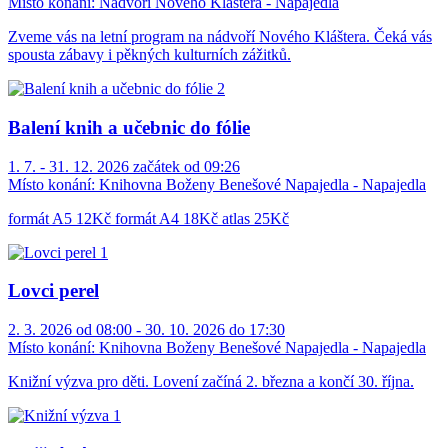
Místo konání:
Nádvoří Nového Kláštera - Napajedla
Zveme vás na letní program na nádvoří Nového Kláštera. Čeká vás
spousta zábavy i pěkných kulturních zážitků.
Balení knih a učebnic do fólie
1. 7. - 31. 12. 2026 začátek od 09:26
Místo konání:
Knihovna Boženy Benešové Napajedla - Napajedla
formát A5 12Kč formát A4 18Kč atlas 25Kč
Lovci perel
2. 3. 2026 od 08:00 - 30. 10. 2026 do 17:30
Místo konání:
Knihovna Boženy Benešové Napajedla - Napajedla
Knižní výzva pro děti. Lovení začíná 2. března a končí 30. října.