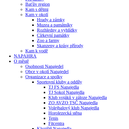
Baťův region
Kam s dětmi
Kam v okolí
Hrady a zámky
Muzea a památníky
Rozhledny a vyhlídky
Církevní památky
Zoo a farmy
Skanzeny a krásy přírody
Kam k vodě
NAPAHRA
O městě
Osobnosti Napajedel
Obce v okolí Napajedel
Organizace a spolky
Sportovní kluby a oddíly
TJ FS Napajedla
TJ Sokol Napajedla
Klub vojáků v záloze Napajedla
ZO AVZO TSČ Napajedla
Volejbalový klub Napajedla
Horolezecká stěna
Tenis
Fitcentra
Kluziště Napajedla