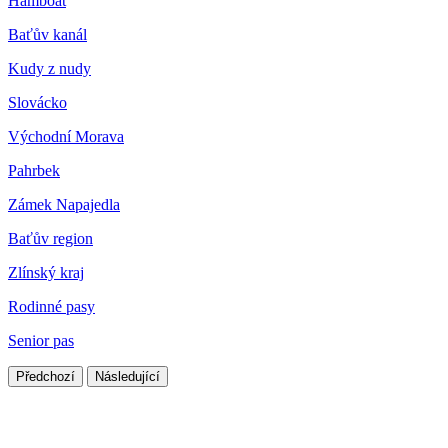
Hamboat
Baťův kanál
Kudy z nudy
Slovácko
Východní Morava
Pahrbek
Zámek Napajedla
Baťův region
Zlínský kraj
Rodinné pasy
Senior pas
Předchozí
Následující