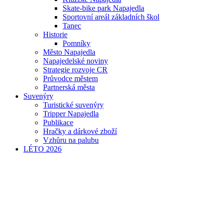
Skate-bike park Napajedla
Sportovní areál základních škol
Tanec
Historie
Pomníky
Město Napajedla
Napajedelské noviny
Strategie rozvoje CR
Průvodce městem
Partnerská města
Suvenýry
Turistické suvenýry
Tripper Napajedla
Publikace
Hračky a dárkové zboží
Vzhůru na palubu
LÉTO 2026