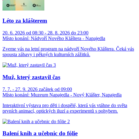
Léto za klášterem
20. 6. 2026 od 08:30 - 28. 8. 2026 do 23:00
Místo konání:
Nádvoří Nového Kláštera - Napajedla
Zveme vás na letní program na nádvoří Nového Kláštera. Čeká vás
spousta zábavy i pěkných kulturních zážitků.
Muž, který zastavil čas
7. 7. - 27. 9. 2026 začátek od 09:00
Místo konání:
Muzeum Napajedla - Nový Klášter, Napajedla
Interaktivní výstava pro děti i dospělé, která vás vtáhne do světa
prvních animací, optických iluzí a experimentů s pohybem.
Balení knih a učebnic do fólie