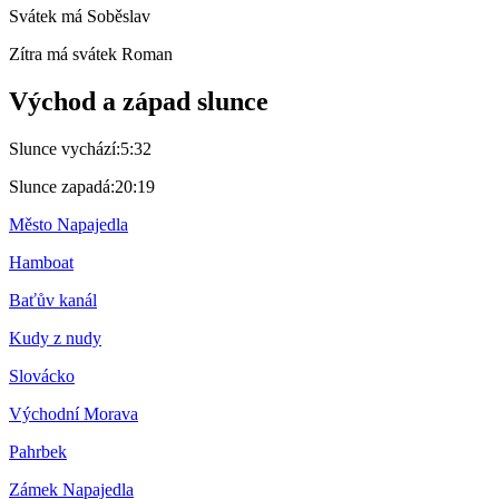
Svátek má
Soběslav
Zítra má svátek
Roman
Východ a západ slunce
Slunce vychází:
5:32
Slunce zapadá:
20:19
Město Napajedla
Hamboat
Baťův kanál
Kudy z nudy
Slovácko
Východní Morava
Pahrbek
Zámek Napajedla