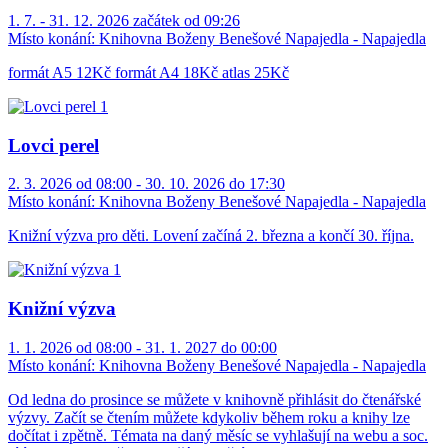
1. 7. - 31. 12. 2026 začátek od 09:26
Místo konání:
Knihovna Boženy Benešové Napajedla - Napajedla
formát A5 12Kč formát A4 18Kč atlas 25Kč
Lovci perel
2. 3. 2026 od 08:00 - 30. 10. 2026 do 17:30
Místo konání:
Knihovna Boženy Benešové Napajedla - Napajedla
Knižní výzva pro děti. Lovení začíná 2. března a končí 30. října.
Knižní výzva
1. 1. 2026 od 08:00 - 31. 1. 2027 do 00:00
Místo konání:
Knihovna Boženy Benešové Napajedla - Napajedla
Od ledna do prosince se můžete v knihovně přihlásit do čtenářské
výzvy. Začít se čtením můžete kdykoliv během roku a knihy lze
dočítat i zpětně. Témata na daný měsíc se vyhlašují na webu a soc.