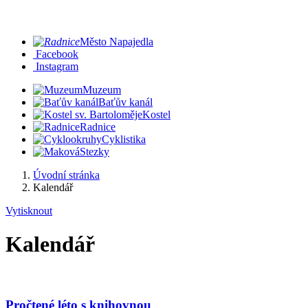
Město Napajedla
Facebook
Instagram
Muzeum
Baťův kanál
Kostel
Radnice
Cyklistika
Stezky
Úvodní stránka
Kalendář
Vytisknout
Kalendář
Pročtené léto s knihovnou