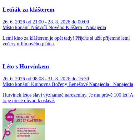
Letňák za klášterem
26. 6. 2026 od 21:00 - 28. 8. 2026 do 00:00
Místo konání:
Nádvoří Nového Kláštera - Napajedla
Letní kino za klášterem je opět tady! Přijďte si užít příjemné letní
večery u filmového plátna.
Léto s Hurvínkem
26. 6. 2026 od 08:08 - 31. 8. 2026 do 16:30
Místo konání:
Knihovna Boženy Benešové Napajedla - Napajedla
Hurvínek letos slaví významné narozeniny. Je mu právě 100 let! A
to je přece důvod k oslavě.