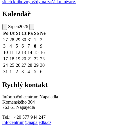
sítích knihovny vždy na začátku měsíce.
Kalendář
Srpen
2026
Po
Út
St
Čt
Pá
So
Ne
27
28
29
30
31
1
2
3
4
5
6
7
8
9
10
11
12
13
14
15
16
17
18
19
20
21
22
23
24
25
26
27
28
29
30
31
1
2
3
4
5
6
Rychlý kontakt
Informační centrum Napajedla
Komenského 304
763 61 Napajedla
Tel.: +420 577 944 247
infocentrum@napajedla.cz