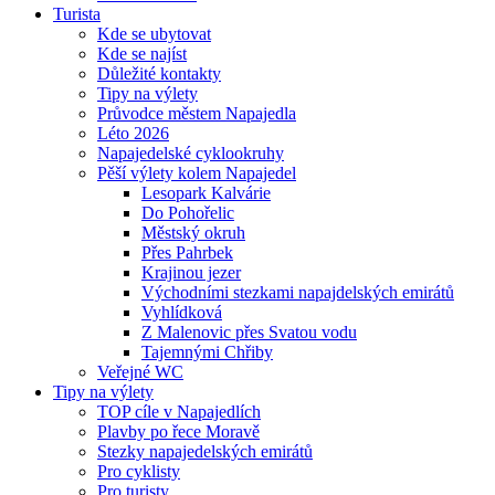
Turista
Kde se ubytovat
Kde se najíst
Důležité kontakty
Tipy na výlety
Průvodce městem Napajedla
Léto 2026
Napajedelské cyklookruhy
Pěší výlety kolem Napajedel
Lesopark Kalvárie
Do Pohořelic
Městský okruh
Přes Pahrbek
Krajinou jezer
Východními stezkami napajdelských emirátů
Vyhlídková
Z Malenovic přes Svatou vodu
Tajemnými Chřiby
Veřejné WC
Tipy na výlety
TOP cíle v Napajedlích
Plavby po řece Moravě
Stezky napajedelských emirátů
Pro cyklisty
Pro turisty