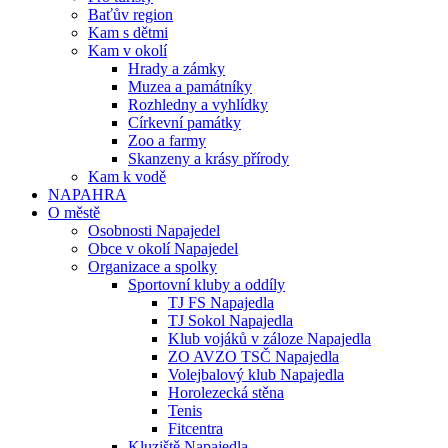
Baťův region
Kam s dětmi
Kam v okolí
Hrady a zámky
Muzea a památníky
Rozhledny a vyhlídky
Církevní památky
Zoo a farmy
Skanzeny a krásy přírody
Kam k vodě
NAPAHRA
O městě
Osobnosti Napajedel
Obce v okolí Napajedel
Organizace a spolky
Sportovní kluby a oddíly
TJ FS Napajedla
TJ Sokol Napajedla
Klub vojáků v záloze Napajedla
ZO AVZO TSČ Napajedla
Volejbalový klub Napajedla
Horolezecká stěna
Tenis
Fitcentra
Kluziště Napajedla