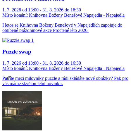
1. 7. 2026 od 13:00 - 31. 8. 2026 do 16:30
Místo konání:
Knihovna Boženy Benešové Napajedla - Napajedla
I letos se Knihovna Boženy Benešové v Napajedlích zapojuje do
oblíbené prázdninové akce Pročtené léto 2026.
Puzzle swap
1. 7. 2026 od 13:00 - 31. 8. 2026 do 16:30
Místo konání:
Knihovna Boženy Benešové Napajedla - Napajedla
Patříte mezi milovníky puzzle a rádi skládáte nové obrázky? Pak pro
vás máme skvělou letní novinku.