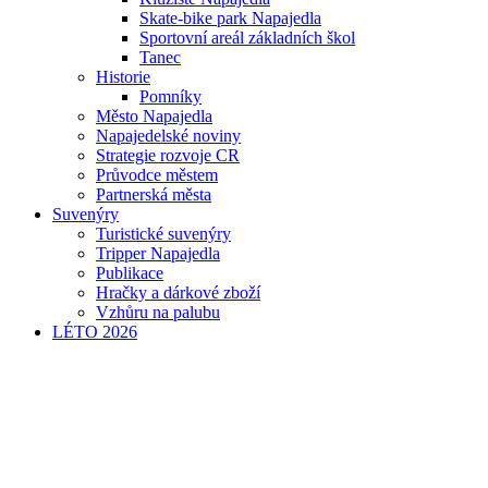
Skate-bike park Napajedla
Sportovní areál základních škol
Tanec
Historie
Pomníky
Město Napajedla
Napajedelské noviny
Strategie rozvoje CR
Průvodce městem
Partnerská města
Suvenýry
Turistické suvenýry
Tripper Napajedla
Publikace
Hračky a dárkové zboží
Vzhůru na palubu
LÉTO 2026