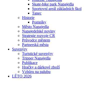
Skate-bike park Napajedla
Sportovní areál základních škol
Tanec
Historie
Pomníky
Město Napajedla
Napajedelské noviny
Strategie rozvoje CR
Průvodce městem
Partnerská města
Suvenýry
Turistické suvenýry
Tripper Napajedla
Publikace
Hračky a dárkové zboží
Vzhůru na palubu
LÉTO 2026