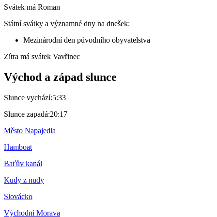
Svátek má
Roman
Státní svátky a významné dny na dnešek:
Mezinárodní den původního obyvatelstva
Zítra má svátek
Vavřinec
Východ a západ slunce
Slunce vychází:
5:33
Slunce zapadá:
20:17
Město Napajedla
Hamboat
Baťův kanál
Kudy z nudy
Slovácko
Východní Morava