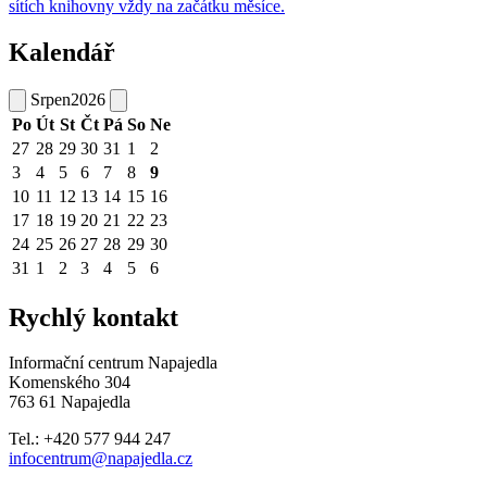
sítích knihovny vždy na začátku měsíce.
Kalendář
Srpen
2026
Po
Út
St
Čt
Pá
So
Ne
27
28
29
30
31
1
2
3
4
5
6
7
8
9
10
11
12
13
14
15
16
17
18
19
20
21
22
23
24
25
26
27
28
29
30
31
1
2
3
4
5
6
Rychlý kontakt
Informační centrum Napajedla
Komenského 304
763 61 Napajedla
Tel.: +420 577 944 247
infocentrum@napajedla.cz