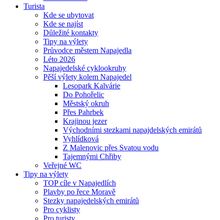
Turista
Kde se ubytovat
Kde se najíst
Důležité kontakty
Tipy na výlety
Průvodce městem Napajedla
Léto 2026
Napajedelské cyklookruhy
Pěší výlety kolem Napajedel
Lesopark Kalvárie
Do Pohořelic
Městský okruh
Přes Pahrbek
Krajinou jezer
Východními stezkami napajdelských emirátů
Vyhlídková
Z Malenovic přes Svatou vodu
Tajemnými Chřiby
Veřejné WC
Tipy na výlety
TOP cíle v Napajedlích
Plavby po řece Moravě
Stezky napajedelských emirátů
Pro cyklisty
Pro turisty