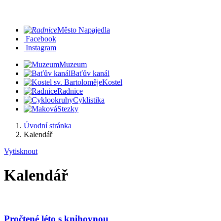
Město Napajedla
Facebook
Instagram
Muzeum
Baťův kanál
Kostel
Radnice
Cyklistika
Stezky
Úvodní stránka
Kalendář
Vytisknout
Kalendář
Pročtené léto s knihovnou