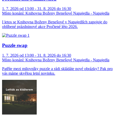
1. 7. 2026 od 13:00 - 31. 8. 2026 do 16:30
Místo konání:
Knihovna Boženy Benešové Napajedla - Napajedla
I letos se Knihovna Boženy Benešové v Napajedlích zapojuje do
oblíbené prázdninové akce Pročtené léto 2026.
Puzzle swap
1. 7. 2026 od 13:00 - 31. 8. 2026 do 16:30
Místo konání:
Knihovna Boženy Benešové Napajedla - Napajedla
Patříte mezi milovníky puzzle a rádi skládáte nové obrázky? Pak pro
vás máme skvělou letní novinku.