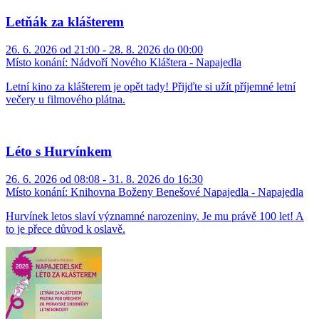
Letňák za klášterem
26. 6. 2026 od 21:00 - 28. 8. 2026 do 00:00
Místo konání:
Nádvoří Nového Kláštera - Napajedla
Letní kino za klášterem je opět tady! Přijďte si užít příjemné letní
večery u filmového plátna.
Léto s Hurvínkem
26. 6. 2026 od 08:08 - 31. 8. 2026 do 16:30
Místo konání:
Knihovna Boženy Benešové Napajedla - Napajedla
Hurvínek letos slaví významné narozeniny. Je mu právě 100 let! A
to je přece důvod k oslavě.