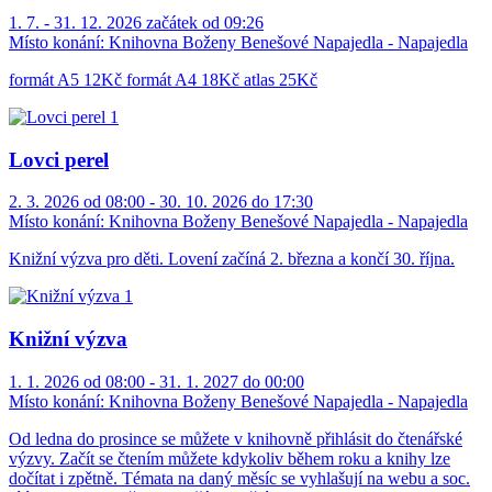
1. 7. - 31. 12. 2026 začátek od 09:26
Místo konání:
Knihovna Boženy Benešové Napajedla - Napajedla
formát A5 12Kč formát A4 18Kč atlas 25Kč
Lovci perel
2. 3. 2026 od 08:00 - 30. 10. 2026 do 17:30
Místo konání:
Knihovna Boženy Benešové Napajedla - Napajedla
Knižní výzva pro děti. Lovení začíná 2. března a končí 30. října.
Knižní výzva
1. 1. 2026 od 08:00 - 31. 1. 2027 do 00:00
Místo konání:
Knihovna Boženy Benešové Napajedla - Napajedla
Od ledna do prosince se můžete v knihovně přihlásit do čtenářské
výzvy. Začít se čtením můžete kdykoliv během roku a knihy lze
dočítat i zpětně. Témata na daný měsíc se vyhlašují na webu a soc.