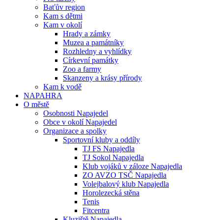
Baťův region
Kam s dětmi
Kam v okolí
Hrady a zámky
Muzea a památníky
Rozhledny a vyhlídky
Církevní památky
Zoo a farmy
Skanzeny a krásy přírody
Kam k vodě
NAPAHRA
O městě
Osobnosti Napajedel
Obce v okolí Napajedel
Organizace a spolky
Sportovní kluby a oddíly
TJ FS Napajedla
TJ Sokol Napajedla
Klub vojáků v záloze Napajedla
ZO AVZO TSČ Napajedla
Volejbalový klub Napajedla
Horolezecká stěna
Tenis
Fitcentra
Kluziště Napajedla