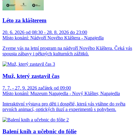
Léto za klášterem
20. 6. 2026 od 08:30 - 28. 8. 2026 do 23:00
Místo konání:
Nádvoří Nového Kláštera - Napajedla
Zveme vás na letní program na nádvoří Nového Kláštera. Čeká vás
spousta zábavy i pěkných kulturních zážitků.
Muž, který zastavil čas
7. 7. - 27. 9. 2026 začátek od 09:00
Místo konání:
Muzeum Napajedla - Nový Klášter, Napajedla
Interaktivní výstava pro děti i dospělé, která vás vtáhne do světa
prvních animací, optických iluzí a experimentů s pohybem.
Balení knih a učebnic do fólie