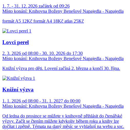
1. 7. - 31. 12. 2026 začátek od 09:26
Místo konání:
Knihovna Boženy Benešové Napajedla - Napajedla
formát A5 12Kč formát A4 18Kč atlas 25Kč
Lovci perel
2. 3. 2026 od 08:00 - 30. 10. 2026 do 17:30
Místo konání:
Knihovna Boženy Benešové Napajedla - Napajedla
Knižní výzva pro děti. Lovení začíná 2. března a končí 30. října.
Knižní výzva
1. 1. 2026 od 08:00 - 31. 1. 2027 do 00:00
Místo konání:
Knihovna Boženy Benešové Napajedla - Napajedla
Od ledna do prosince se můžete v knihovně přihlásit do čtenářské
výzvy. Začít se čtením můžete kdykoliv během roku a knihy lze
dočítat i zpětně. Témata na daný měsíc se vyhlašují na webu a soc.