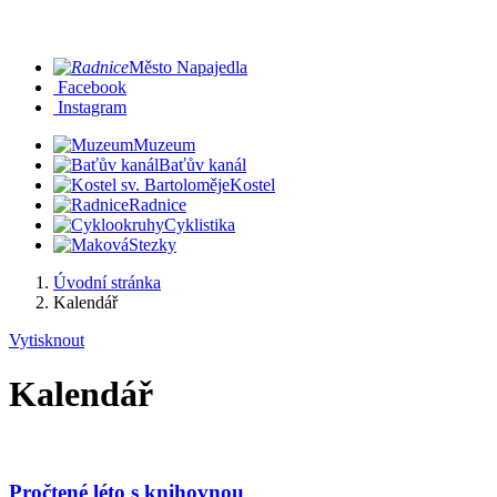
Město Napajedla
Facebook
Instagram
Muzeum
Baťův kanál
Kostel
Radnice
Cyklistika
Stezky
Úvodní stránka
Kalendář
Vytisknout
Kalendář
Pročtené léto s knihovnou