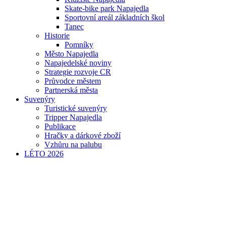
Skate-bike park Napajedla
Sportovní areál základních škol
Tanec
Historie
Pomníky
Město Napajedla
Napajedelské noviny
Strategie rozvoje CR
Průvodce městem
Partnerská města
Suvenýry
Turistické suvenýry
Tripper Napajedla
Publikace
Hračky a dárkové zboží
Vzhůru na palubu
LÉTO 2026