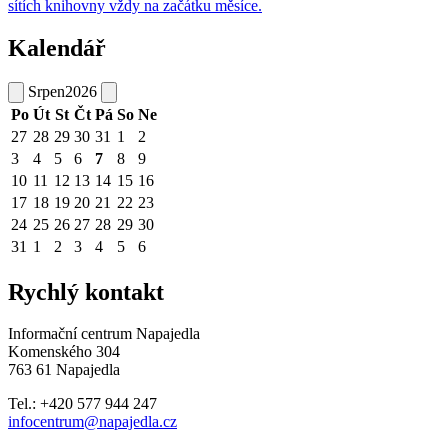
sítích knihovny vždy na začátku měsíce.
Kalendář
Srpen
2026
Po
Út
St
Čt
Pá
So
Ne
27
28
29
30
31
1
2
3
4
5
6
7
8
9
10
11
12
13
14
15
16
17
18
19
20
21
22
23
24
25
26
27
28
29
30
31
1
2
3
4
5
6
Rychlý kontakt
Informační centrum Napajedla
Komenského 304
763 61 Napajedla
Tel.: +420 577 944 247
infocentrum@napajedla.cz