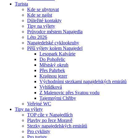
Turista
Kde se ubytovat
Kde se najíst
Důležité kontakty
Tipy na výlety
Průvodce městem Napajedla
Léto 2026
Napajedelské cyklookruhy
Pěší výlety kolem Napajedel
Lesopark Kalvárie
Do Pohořelic
Městský okruh
Přes Pahrbek
Krajinou jezer
Východními stezkami napajdelských emirátů
Vyhlídková
Z Malenovic přes Svatou vodu
Tajemnými Chřiby
Veřejné WC
Tipy na výlety
TOP cíle v Napajedlích
Plavby po řece Moravě
Stezky napajedelských emirátů
Pro cyklisty
Pro turisty