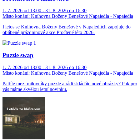
1. 7. 2026 od 13:00 - 31. 8. 2026 do 16:30
Místo konání:
Knihovna Boženy Benešové Napajedla - Napajedla
I letos se Knihovna Boženy Benešové v Napajedlích zapojuje do
oblíbené prázdninové akce Pročtené léto 2026.
Puzzle swap
1. 7. 2026 od 13:00 - 31. 8. 2026 do 16:30
Místo konání:
Knihovna Boženy Benešové Napajedla - Napajedla
Patříte mezi milovníky puzzle a rádi skládáte nové obrázky? Pak pro
vás máme skvělou letní novinku.