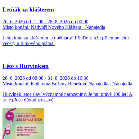
Letňák za klášterem
26. 6. 2026 od 21:00 - 28. 8. 2026 do 00:00
Místo konání:
Nádvoří Nového Kláštera - Napajedla
Letní kino za klášterem je opět tady! Přijďte si užít příjemné letní
večery u filmového plátna.
Léto s Hurvínkem
26. 6. 2026 od 08:08 - 31. 8. 2026 do 16:30
Místo konání:
Knihovna Boženy Benešové Napajedla - Napajedla
Hurvínek letos slaví významné narozeniny. Je mu právě 100 let! A
to je přece důvod k oslavě.