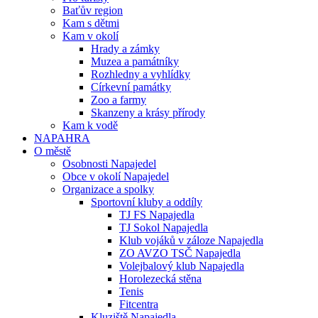
Baťův region
Kam s dětmi
Kam v okolí
Hrady a zámky
Muzea a památníky
Rozhledny a vyhlídky
Církevní památky
Zoo a farmy
Skanzeny a krásy přírody
Kam k vodě
NAPAHRA
O městě
Osobnosti Napajedel
Obce v okolí Napajedel
Organizace a spolky
Sportovní kluby a oddíly
TJ FS Napajedla
TJ Sokol Napajedla
Klub vojáků v záloze Napajedla
ZO AVZO TSČ Napajedla
Volejbalový klub Napajedla
Horolezecká stěna
Tenis
Fitcentra
Kluziště Napajedla