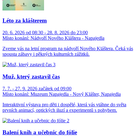
Léto za klášterem
20. 6. 2026 od 08:30 - 28. 8. 2026 do 23:00
Místo konání:
Nádvoří Nového Kláštera - Napajedla
Zveme vás na letní program na nádvoří Nového Kláštera. Čeká vás
spousta zábavy i pěkných kulturních zážitků.
Muž, který zastavil čas
7. 7. - 27. 9. 2026 začátek od 09:00
Místo konání:
Muzeum Napajedla - Nový Klášter, Napajedla
Interaktivní výstava pro děti i dospělé, která vás vtáhne do světa
prvních animací, optických iluzí a experimentů s pohybem.
Balení knih a učebnic do fólie