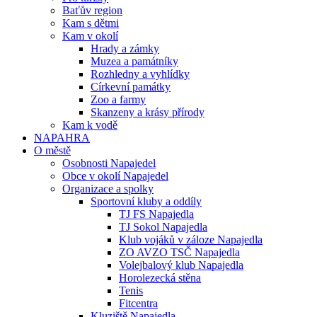
Baťův region
Kam s dětmi
Kam v okolí
Hrady a zámky
Muzea a památníky
Rozhledny a vyhlídky
Církevní památky
Zoo a farmy
Skanzeny a krásy přírody
Kam k vodě
NAPAHRA
O městě
Osobnosti Napajedel
Obce v okolí Napajedel
Organizace a spolky
Sportovní kluby a oddíly
TJ FS Napajedla
TJ Sokol Napajedla
Klub vojáků v záloze Napajedla
ZO AVZO TSČ Napajedla
Volejbalový klub Napajedla
Horolezecká stěna
Tenis
Fitcentra
Kluziště Napajedla