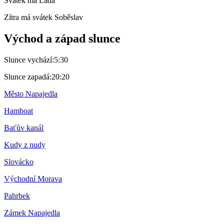
Svátek má
Lada
Zítra má svátek
Soběslav
Východ a západ slunce
Slunce vychází:
5:30
Slunce zapadá:
20:20
Město Napajedla
Hamboat
Baťův kanál
Kudy z nudy
Slovácko
Východní Morava
Pahrbek
Zámek Napajedla