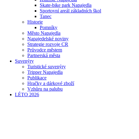
Skate-bike park Napajedla
Sportovní areál základních škol
Tanec
Historie
Pomníky
Město Napajedla
Napajedelské noviny
Strategie rozvoje CR
Průvodce městem
Partnerská města
Suvenýry
Turistické suvenýry
Tripper Napajedla
Publikace
Hračky a dárkové zboží
Vzhůru na palubu
LÉTO 2026