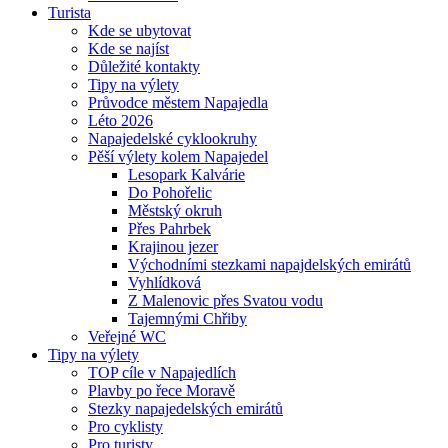
Turista
Kde se ubytovat
Kde se najíst
Důležité kontakty
Tipy na výlety
Průvodce městem Napajedla
Léto 2026
Napajedelské cyklookruhy
Pěší výlety kolem Napajedel
Lesopark Kalvárie
Do Pohořelic
Městský okruh
Přes Pahrbek
Krajinou jezer
Východními stezkami napajdelských emirátů
Vyhlídková
Z Malenovic přes Svatou vodu
Tajemnými Chřiby
Veřejné WC
Tipy na výlety
TOP cíle v Napajedlích
Plavby po řece Moravě
Stezky napajedelských emirátů
Pro cyklisty
Pro turisty