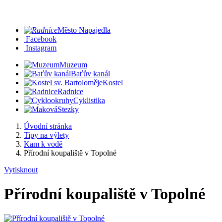
Město Napajedla
Facebook
Instagram
Muzeum
Baťův kanál
Kostel
Radnice
Cyklistika
Stezky
Úvodní stránka
Tipy na výlety
Kam k vodě
Přírodní koupaliště v Topolné
Vytisknout
Přírodní koupaliště v Topolné