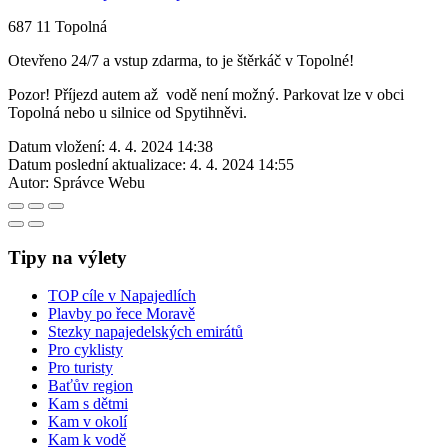
687 11 Topolná
Otevřeno 24/7 a vstup zdarma, to je štěrkáč v Topolné!
Pozor! Příjezd autem až vodě není možný. Parkovat lze v obci
Topolná nebo u silnice od Spytihněvi.
Datum vložení:
4. 4. 2024 14:38
Datum poslední aktualizace:
4. 4. 2024 14:55
Autor:
Správce Webu
Tipy na výlety
TOP cíle v Napajedlích
Plavby po řece Moravě
Stezky napajedelských emirátů
Pro cyklisty
Pro turisty
Baťův region
Kam s dětmi
Kam v okolí
Kam k vodě