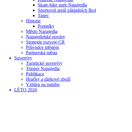
Skate-bike park Napajedla
Sportovní areál základních škol
Tanec
Historie
Pomníky
Město Napajedla
Napajedelské noviny
Strategie rozvoje CR
Průvodce městem
Partnerská města
Suvenýry
Turistické suvenýry
Tripper Napajedla
Publikace
Hračky a dárkové zboží
Vzhůru na palubu
LÉTO 2026