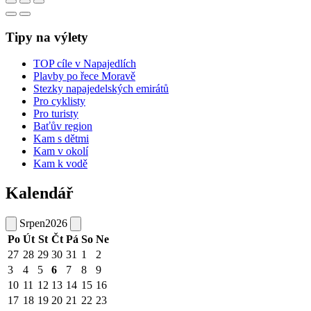
Tipy na výlety
TOP cíle v Napajedlích
Plavby po řece Moravě
Stezky napajedelských emirátů
Pro cyklisty
Pro turisty
Baťův region
Kam s dětmi
Kam v okolí
Kam k vodě
Kalendář
Srpen
2026
Po
Út
St
Čt
Pá
So
Ne
27
28
29
30
31
1
2
3
4
5
6
7
8
9
10
11
12
13
14
15
16
17
18
19
20
21
22
23