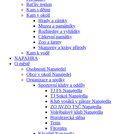
Baťův region
Kam s dětmi
Kam v okolí
Hrady a zámky
Muzea a památníky
Rozhledny a vyhlídky
Církevní památky
Zoo a farmy
Skanzeny a krásy přírody
Kam k vodě
NAPAHRA
O městě
Osobnosti Napajedel
Obce v okolí Napajedel
Organizace a spolky
Sportovní kluby a oddíly
TJ FS Napajedla
TJ Sokol Napajedla
Klub vojáků v záloze Napajedla
ZO AVZO TSČ Napajedla
Volejbalový klub Napajedla
Horolezecká stěna
Tenis
Fitcentra
Kluziště Napajedla