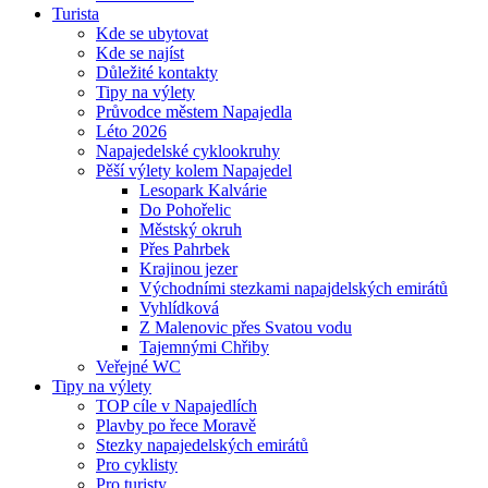
Turista
Kde se ubytovat
Kde se najíst
Důležité kontakty
Tipy na výlety
Průvodce městem Napajedla
Léto 2026
Napajedelské cyklookruhy
Pěší výlety kolem Napajedel
Lesopark Kalvárie
Do Pohořelic
Městský okruh
Přes Pahrbek
Krajinou jezer
Východními stezkami napajdelských emirátů
Vyhlídková
Z Malenovic přes Svatou vodu
Tajemnými Chřiby
Veřejné WC
Tipy na výlety
TOP cíle v Napajedlích
Plavby po řece Moravě
Stezky napajedelských emirátů
Pro cyklisty
Pro turisty