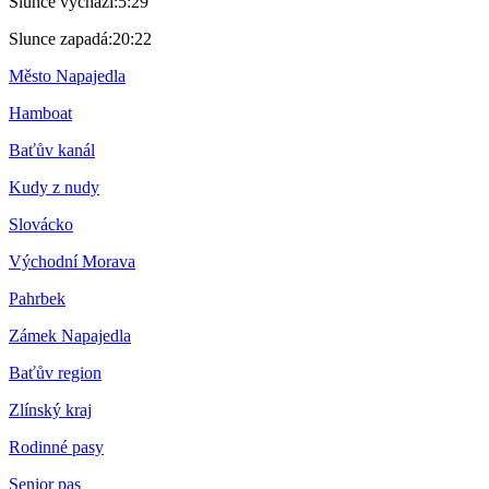
Slunce vychází:
5:29
Slunce zapadá:
20:22
Město Napajedla
Hamboat
Baťův kanál
Kudy z nudy
Slovácko
Východní Morava
Pahrbek
Zámek Napajedla
Baťův region
Zlínský kraj
Rodinné pasy
Senior pas