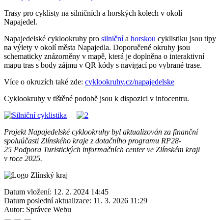
Trasy pro cyklisty na silničních a horských kolech v okolí
Napajedel.
Napajedelské cyklookruhy pro
silniční
a
horskou
cyklistiku jsou tipy
na výlety v okolí města Napajedla. Doporučené okruhy jsou
schematicky znázorněny v mapě, která je doplněna o interaktivní
mapu tras s body zájmu v QR kódy s navigací po vybrané trase.
Více o okruzích také zde:
cyklookruhy.cz/napajedelske
Cyklookruhy v tištěné podobě jsou k dispozici v infocentru.
Projekt Napajedelské cyklookruhy byl aktualizován za finanční
spoluúčasti Zlínského kraje z dotačního programu RP28-
25 Podpora Turistických informačních center ve Zlínském kraji
v roce 2025.
Datum vložení:
12. 2. 2024 14:45
Datum poslední aktualizace:
11. 3. 2026 11:29
Autor:
Správce Webu