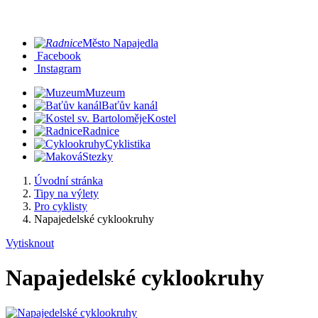
Město Napajedla
Facebook
Instagram
Muzeum
Baťův kanál
Kostel
Radnice
Cyklistika
Stezky
Úvodní stránka
Tipy na výlety
Pro cyklisty
Napajedelské cyklookruhy
Vytisknout
Napajedelské cyklookruhy