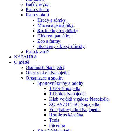
Baťův region
Kam s dětmi
Kam v okolí
Hrady a zámky
Muzea a památníky
Rozhledny a vyhlídky
Církevní památky
Zoo a farmy
Skanzeny a krásy přírody
Kam k vodě
NAPAHRA
O městě
Osobnosti Napajedel
Obce v okolí Napajedel
Organizace a spolky
Sportovní kluby a oddíly
TJ FS Napajedla
TJ Sokol Napajedla
Klub vojáků v záloze Napajedla
ZO AVZO TSČ Napajedla
Volejbalový klub Napajedla
Horolezecká stěna
Tenis
Fitcentra
Kluziště Napajedla