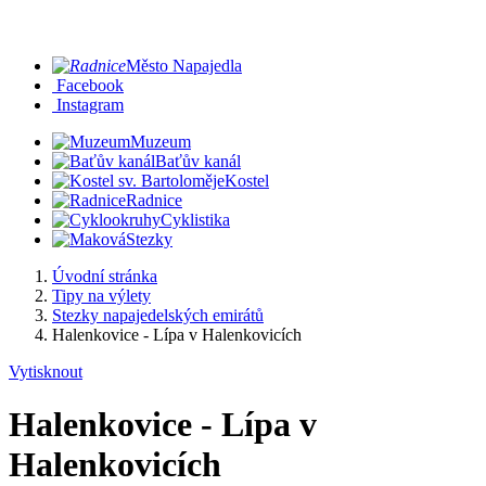
Město Napajedla
Facebook
Instagram
Muzeum
Baťův kanál
Kostel
Radnice
Cyklistika
Stezky
Úvodní stránka
Tipy na výlety
Stezky napajedelských emirátů
Halenkovice - Lípa v Halenkovicích
Vytisknout
Halenkovice - Lípa v
Halenkovicích