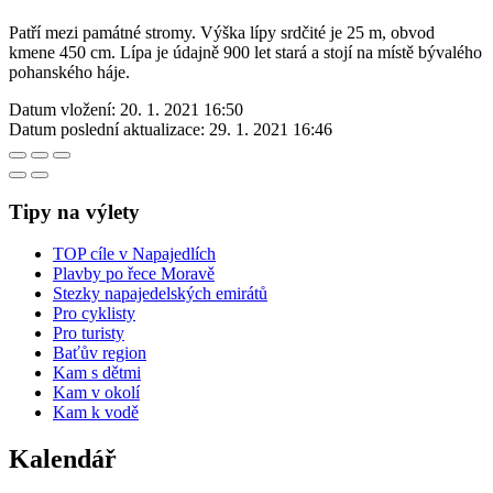
Patří mezi památné stromy. Výška lípy srdčité je 25 m, obvod
kmene 450 cm. Lípa je údajně 900 let stará a stojí na místě bývalého
pohanského háje.
Datum vložení:
20. 1. 2021 16:50
Datum poslední aktualizace:
29. 1. 2021 16:46
Tipy na výlety
TOP cíle v Napajedlích
Plavby po řece Moravě
Stezky napajedelských emirátů
Pro cyklisty
Pro turisty
Baťův region
Kam s dětmi
Kam v okolí
Kam k vodě
Kalendář