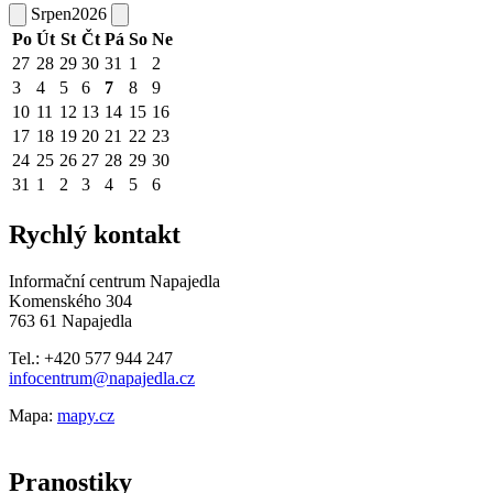
Srpen
2026
Po
Út
St
Čt
Pá
So
Ne
27
28
29
30
31
1
2
3
4
5
6
7
8
9
10
11
12
13
14
15
16
17
18
19
20
21
22
23
24
25
26
27
28
29
30
31
1
2
3
4
5
6
Rychlý kontakt
Informační centrum Napajedla
Komenského 304
763 61 Napajedla
Tel.: +420 577 944 247
infocentrum@napajedla.cz
Mapa:
mapy.cz
Pranostiky