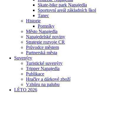
Skate-bike park Napajedla
Sportovní areál základních škol
Tanec
Historie
Pomníky
Město Napajedla
Napajedelské noviny
Strategie rozvoje CR
Průvodce městem
Partnerská města
Suvenýry
Turistické suvenýry
Tripper Napajedla
Publikace
Hračky a dárkové zboží
Vzhůru na palubu
LÉTO 2026