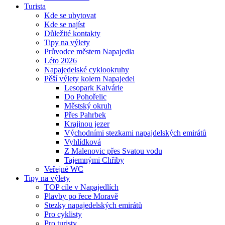
Turista
Kde se ubytovat
Kde se najíst
Důležité kontakty
Tipy na výlety
Průvodce městem Napajedla
Léto 2026
Napajedelské cyklookruhy
Pěší výlety kolem Napajedel
Lesopark Kalvárie
Do Pohořelic
Městský okruh
Přes Pahrbek
Krajinou jezer
Východními stezkami napajdelských emirátů
Vyhlídková
Z Malenovic přes Svatou vodu
Tajemnými Chřiby
Veřejné WC
Tipy na výlety
TOP cíle v Napajedlích
Plavby po řece Moravě
Stezky napajedelských emirátů
Pro cyklisty
Pro turisty