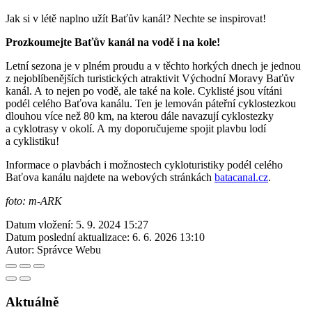
Jak si v létě naplno užít Baťův kanál? Nechte se inspirovat!
Prozkoumejte Baťův kanál na vodě i na kole!
Letní sezona je v plném proudu a v těchto horkých dnech je jednou
z nejoblíbenějších turistických atraktivit Východní Moravy Baťův
kanál. A to nejen po vodě, ale také na kole. Cyklisté jsou vítáni
podél celého Baťova kanálu. Ten je lemován páteřní cyklostezkou
dlouhou více než 80 km, na kterou dále navazují cyklostezky
a cyklotrasy v okolí. A my doporučujeme spojit plavbu lodí
a cyklistiku!
Informace o plavbách i možnostech cykloturistiky podél celého
Baťova kanálu najdete na webových stránkách
batacanal.cz
.
foto: m-ARK
Datum vložení:
5. 9. 2024 15:27
Datum poslední aktualizace:
6. 6. 2026 13:10
Autor:
Správce Webu
Aktuálně