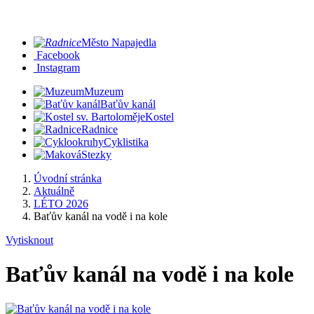
Město Napajedla
Facebook
Instagram
Muzeum
Baťův kanál
Kostel
Radnice
Cyklistika
Stezky
Úvodní stránka
Aktuálně
LÉTO 2026
Baťův kanál na vodě i na kole
Vytisknout
Baťův kanál na vodě i na kole