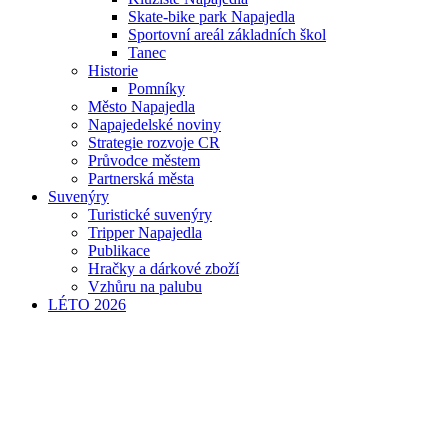
Skate-bike park Napajedla
Sportovní areál základních škol
Tanec
Historie
Pomníky
Město Napajedla
Napajedelské noviny
Strategie rozvoje CR
Průvodce městem
Partnerská města
Suvenýry
Turistické suvenýry
Tripper Napajedla
Publikace
Hračky a dárkové zboží
Vzhůru na palubu
LÉTO 2026