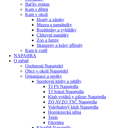
Baťův region
Kam s dětmi
Kam v okolí
Hrady a zámky
Muzea a památníky
Rozhledny a vyhlídky
Církevní památky
Zoo a farmy
Skanzeny a krásy přírody
Kam k vodě
NAPAHRA
O městě
Osobnosti Napajedel
Obce v okolí Napajedel
Organizace a spolky
Sportovní kluby a oddíly
TJ FS Napajedla
TJ Sokol Napajedla
Klub vojáků v záloze Napajedla
ZO AVZO TSČ Napajedla
Volejbalový klub Napajedla
Horolezecká stěna
Tenis
Fitcentra
Kluziště Napajedla