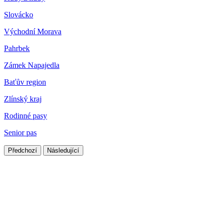
Slovácko
Východní Morava
Pahrbek
Zámek Napajedla
Baťův region
Zlínský kraj
Rodinné pasy
Senior pas
Předchozí
Následující