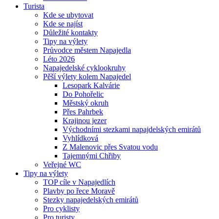
Turista
Kde se ubytovat
Kde se najíst
Důležité kontakty
Tipy na výlety
Průvodce městem Napajedla
Léto 2026
Napajedelské cyklookruhy
Pěší výlety kolem Napajedel
Lesopark Kalvárie
Do Pohořelic
Městský okruh
Přes Pahrbek
Krajinou jezer
Východními stezkami napajdelských emirátů
Vyhlídková
Z Malenovic přes Svatou vodu
Tajemnými Chřiby
Veřejné WC
Tipy na výlety
TOP cíle v Napajedlích
Plavby po řece Moravě
Stezky napajedelských emirátů
Pro cyklisty
Pro turisty