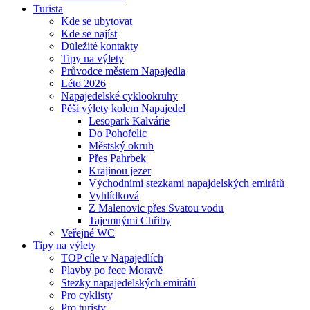
Turista
Kde se ubytovat
Kde se najíst
Důležité kontakty
Tipy na výlety
Průvodce městem Napajedla
Léto 2026
Napajedelské cyklookruhy
Pěší výlety kolem Napajedel
Lesopark Kalvárie
Do Pohořelic
Městský okruh
Přes Pahrbek
Krajinou jezer
Východními stezkami napajdelských emirátů
Vyhlídková
Z Malenovic přes Svatou vodu
Tajemnými Chřiby
Veřejné WC
Tipy na výlety
TOP cíle v Napajedlích
Plavby po řece Moravě
Stezky napajedelských emirátů
Pro cyklisty
Pro turisty