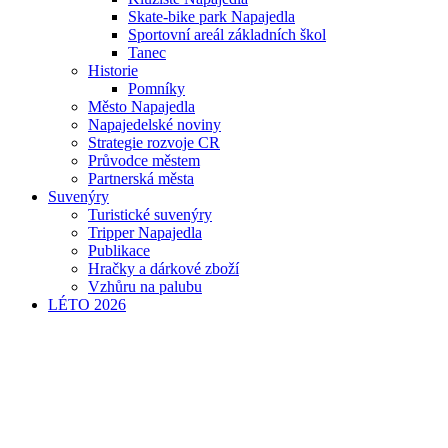
Skate-bike park Napajedla
Sportovní areál základních škol
Tanec
Historie
Pomníky
Město Napajedla
Napajedelské noviny
Strategie rozvoje CR
Průvodce městem
Partnerská města
Suvenýry
Turistické suvenýry
Tripper Napajedla
Publikace
Hračky a dárkové zboží
Vzhůru na palubu
LÉTO 2026