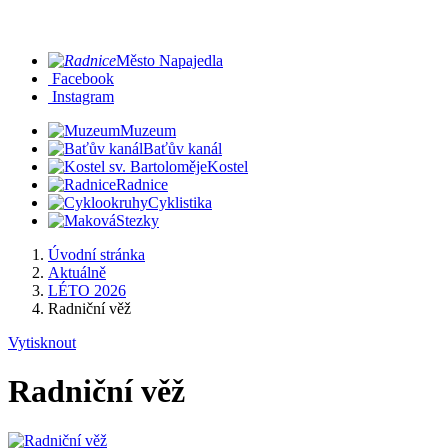
Město Napajedla
Facebook
Instagram
Muzeum
Baťův kanál
Kostel
Radnice
Cyklistika
Stezky
Úvodní stránka
Aktuálně
LÉTO 2026
Radniční věž
Vytisknout
Radniční věž