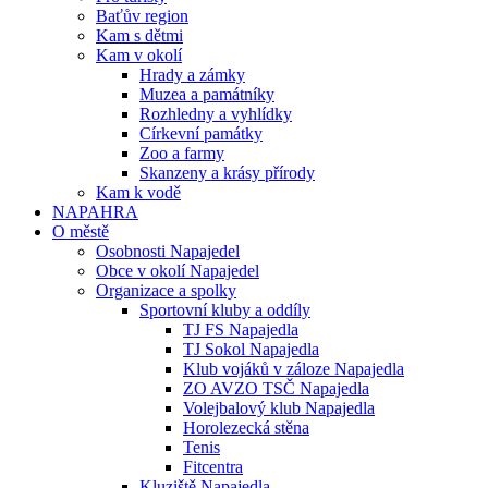
Baťův region
Kam s dětmi
Kam v okolí
Hrady a zámky
Muzea a památníky
Rozhledny a vyhlídky
Církevní památky
Zoo a farmy
Skanzeny a krásy přírody
Kam k vodě
NAPAHRA
O městě
Osobnosti Napajedel
Obce v okolí Napajedel
Organizace a spolky
Sportovní kluby a oddíly
TJ FS Napajedla
TJ Sokol Napajedla
Klub vojáků v záloze Napajedla
ZO AVZO TSČ Napajedla
Volejbalový klub Napajedla
Horolezecká stěna
Tenis
Fitcentra
Kluziště Napajedla