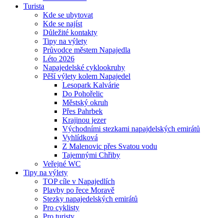
Turista
Kde se ubytovat
Kde se najíst
Důležité kontakty
Tipy na výlety
Průvodce městem Napajedla
Léto 2026
Napajedelské cyklookruhy
Pěší výlety kolem Napajedel
Lesopark Kalvárie
Do Pohořelic
Městský okruh
Přes Pahrbek
Krajinou jezer
Východními stezkami napajdelských emirátů
Vyhlídková
Z Malenovic přes Svatou vodu
Tajemnými Chřiby
Veřejné WC
Tipy na výlety
TOP cíle v Napajedlích
Plavby po řece Moravě
Stezky napajedelských emirátů
Pro cyklisty
Pro turisty