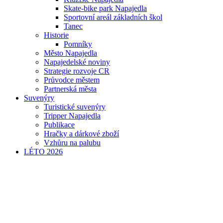
Skate-bike park Napajedla
Sportovní areál základních škol
Tanec
Historie
Pomníky
Město Napajedla
Napajedelské noviny
Strategie rozvoje CR
Průvodce městem
Partnerská města
Suvenýry
Turistické suvenýry
Tripper Napajedla
Publikace
Hračky a dárkové zboží
Vzhůru na palubu
LÉTO 2026