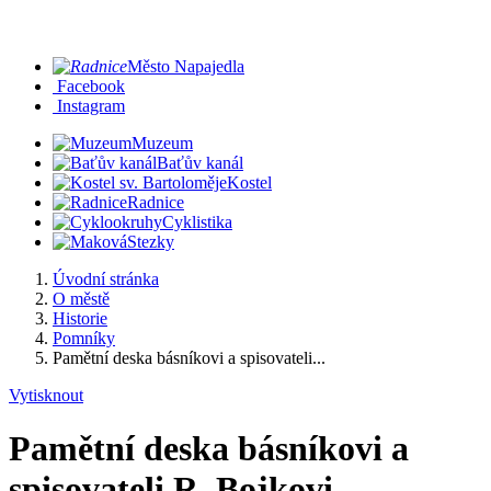
Město Napajedla
Facebook
Instagram
Muzeum
Baťův kanál
Kostel
Radnice
Cyklistika
Stezky
Úvodní stránka
O městě
Historie
Pomníky
Pamětní deska básníkovi a spisovateli...
Vytisknout
Pamětní deska básníkovi a
spisovateli R. Bojkovi