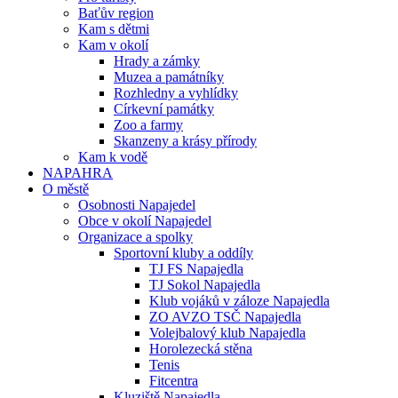
Baťův region
Kam s dětmi
Kam v okolí
Hrady a zámky
Muzea a památníky
Rozhledny a vyhlídky
Církevní památky
Zoo a farmy
Skanzeny a krásy přírody
Kam k vodě
NAPAHRA
O městě
Osobnosti Napajedel
Obce v okolí Napajedel
Organizace a spolky
Sportovní kluby a oddíly
TJ FS Napajedla
TJ Sokol Napajedla
Klub vojáků v záloze Napajedla
ZO AVZO TSČ Napajedla
Volejbalový klub Napajedla
Horolezecká stěna
Tenis
Fitcentra
Kluziště Napajedla