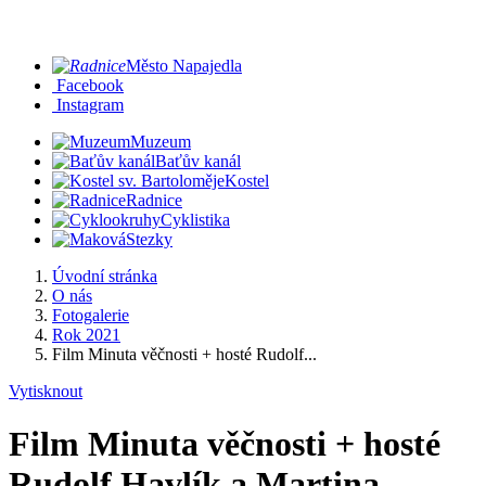
Město Napajedla
Facebook
Instagram
Muzeum
Baťův kanál
Kostel
Radnice
Cyklistika
Stezky
Úvodní stránka
O nás
Fotogalerie
Rok 2021
Film Minuta věčnosti + hosté Rudolf...
Vytisknout
Film Minuta věčnosti + hosté
Rudolf Havlík a Martina