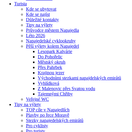
Turista
Kde se ubytovat
Kde se najíst
Důležité kontakty
Tipy na výlety
Průvodce městem Napajedla
Léto 2026
Napajedelské cyklookruhy
Pěší výlety kolem Napajedel
Lesopark Kalvárie
Do Pohořelic
Městský okruh
Přes Pahrbek
Krajinou jezer
Východními stezkami napajdelských emirátů
Vyhlídková
Z Malenovic přes Svatou vodu
Tajemnými Chřiby
Veřejné WC
Tipy na výlety
TOP cíle v Napajedlích
Plavby po řece Moravě
Stezky napajedelských emirátů
Pro cyklisty
Pro turisty