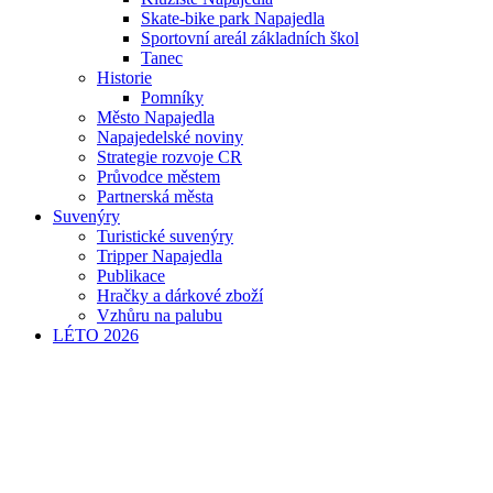
Skate-bike park Napajedla
Sportovní areál základních škol
Tanec
Historie
Pomníky
Město Napajedla
Napajedelské noviny
Strategie rozvoje CR
Průvodce městem
Partnerská města
Suvenýry
Turistické suvenýry
Tripper Napajedla
Publikace
Hračky a dárkové zboží
Vzhůru na palubu
LÉTO 2026