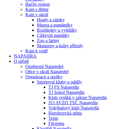
Baťův region
Kam s dětmi
Kam v okolí
Hrady a zámky
Muzea a památníky
Rozhledny a vyhlídky
Církevní památky
Zoo a farmy
Skanzeny a krásy přírody
Kam k vodě
NAPAHRA
O městě
Osobnosti Napajedel
Obce v okolí Napajedel
Organizace a spolky
Sportovní kluby a oddíly
TJ FS Napajedla
TJ Sokol Napajedla
Klub vojáků v záloze Napajedla
ZO AVZO TSČ Napajedla
Volejbalový klub Napajedla
Horolezecká stěna
Tenis
Fitcentra
Kluziště Napajedla