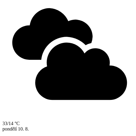
33/14 °C
pondělí
10. 8.