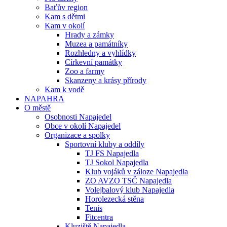
Baťův region
Kam s dětmi
Kam v okolí
Hrady a zámky
Muzea a památníky
Rozhledny a vyhlídky
Církevní památky
Zoo a farmy
Skanzeny a krásy přírody
Kam k vodě
NAPAHRA
O městě
Osobnosti Napajedel
Obce v okolí Napajedel
Organizace a spolky
Sportovní kluby a oddíly
TJ FS Napajedla
TJ Sokol Napajedla
Klub vojáků v záloze Napajedla
ZO AVZO TSČ Napajedla
Volejbalový klub Napajedla
Horolezecká stěna
Tenis
Fitcentra
Kluziště Napajedla