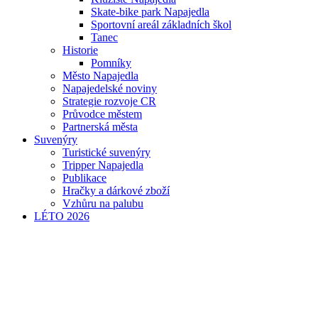
Skate-bike park Napajedla
Sportovní areál základních škol
Tanec
Historie
Pomníky
Město Napajedla
Napajedelské noviny
Strategie rozvoje CR
Průvodce městem
Partnerská města
Suvenýry
Turistické suvenýry
Tripper Napajedla
Publikace
Hračky a dárkové zboží
Vzhůru na palubu
LÉTO 2026