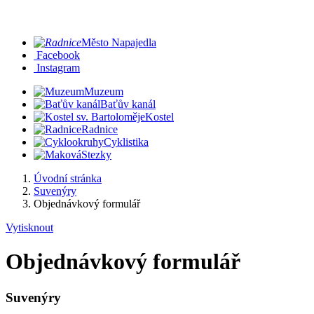
Město Napajedla
Facebook
Instagram
Muzeum
Baťův kanál
Kostel
Radnice
Cyklistika
Stezky
Úvodní stránka
Suvenýry
Objednávkový formulář
Vytisknout
Objednávkový formulář
Suvenýry