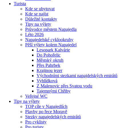
Turista
Kde se ubytovat
Kde se najíst
Důležité kontakty
Tipy na výlety
Průvodce městem Napajedla
Léto 2026
Napajedelské cyklookruhy
Pěší výlety kolem Napajedel
Lesopark Kalvárie
Do Pohořelic
Městský okruh
Přes Pahrbek
Krajinou jezer
Východními stezkami napajdelských emirátů
Vyhlídková
Z Malenovic přes Svatou vodu
Tajemnými Chřiby
Veřejné WC
Tipy na výlety
TOP cíle v Napajedlích
Plavby po řece Moravě
Stezky napajedelských emirátů
Pro cyklisty
Pro turisty