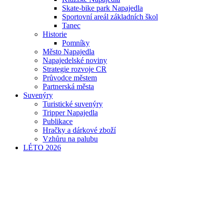
Skate-bike park Napajedla
Sportovní areál základních škol
Tanec
Historie
Pomníky
Město Napajedla
Napajedelské noviny
Strategie rozvoje CR
Průvodce městem
Partnerská města
Suvenýry
Turistické suvenýry
Tripper Napajedla
Publikace
Hračky a dárkové zboží
Vzhůru na palubu
LÉTO 2026