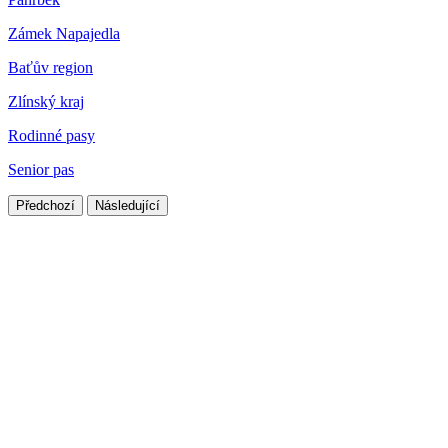
Zámek Napajedla
Baťův region
Zlínský kraj
Rodinné pasy
Senior pas
Předchozí
Následující