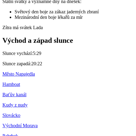
Státní svátky a významné dny na dnešek:
Světový den boje za zákaz jaderných zbraní
Mezinárodní den boje lékařů za mír
Zítra má svátek
Lada
Východ a západ slunce
Slunce vychází:
5:29
Slunce zapadá:
20:22
Město Napajedla
Hamboat
Baťův kanál
Kudy z nudy
Slovácko
Východní Morava
Pahrbek