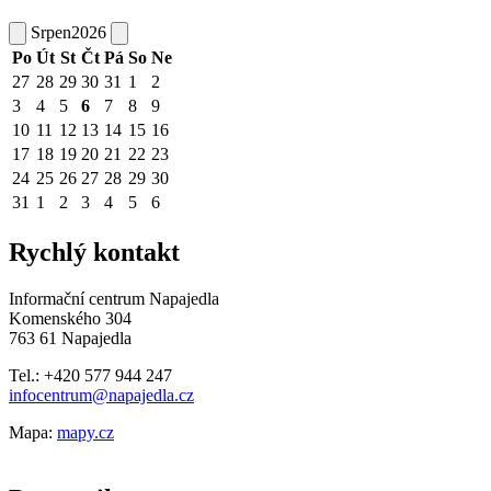
Srpen
2026
Po
Út
St
Čt
Pá
So
Ne
27
28
29
30
31
1
2
3
4
5
6
7
8
9
10
11
12
13
14
15
16
17
18
19
20
21
22
23
24
25
26
27
28
29
30
31
1
2
3
4
5
6
Rychlý kontakt
Informační centrum Napajedla
Komenského 304
763 61 Napajedla
Tel.: +420 577 944 247
infocentrum@napajedla.cz
Mapa:
mapy.cz