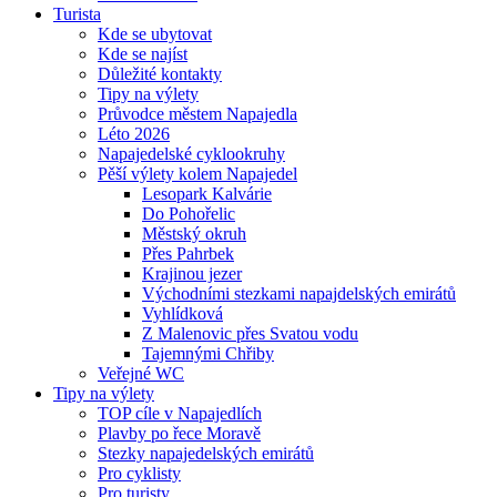
Turista
Kde se ubytovat
Kde se najíst
Důležité kontakty
Tipy na výlety
Průvodce městem Napajedla
Léto 2026
Napajedelské cyklookruhy
Pěší výlety kolem Napajedel
Lesopark Kalvárie
Do Pohořelic
Městský okruh
Přes Pahrbek
Krajinou jezer
Východními stezkami napajdelských emirátů
Vyhlídková
Z Malenovic přes Svatou vodu
Tajemnými Chřiby
Veřejné WC
Tipy na výlety
TOP cíle v Napajedlích
Plavby po řece Moravě
Stezky napajedelských emirátů
Pro cyklisty
Pro turisty