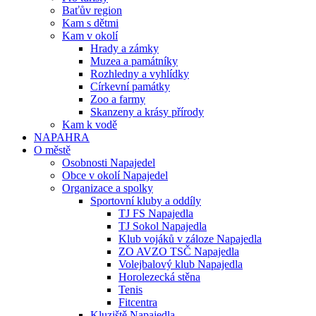
Baťův region
Kam s dětmi
Kam v okolí
Hrady a zámky
Muzea a památníky
Rozhledny a vyhlídky
Církevní památky
Zoo a farmy
Skanzeny a krásy přírody
Kam k vodě
NAPAHRA
O městě
Osobnosti Napajedel
Obce v okolí Napajedel
Organizace a spolky
Sportovní kluby a oddíly
TJ FS Napajedla
TJ Sokol Napajedla
Klub vojáků v záloze Napajedla
ZO AVZO TSČ Napajedla
Volejbalový klub Napajedla
Horolezecká stěna
Tenis
Fitcentra
Kluziště Napajedla