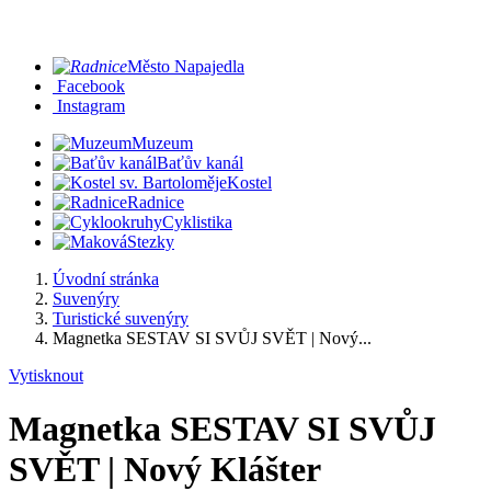
Město Napajedla
Facebook
Instagram
Muzeum
Baťův kanál
Kostel
Radnice
Cyklistika
Stezky
Úvodní stránka
Suvenýry
Turistické suvenýry
Magnetka SESTAV SI SVŮJ SVĚT | Nový...
Vytisknout
Magnetka SESTAV SI SVŮJ
SVĚT | Nový Klášter