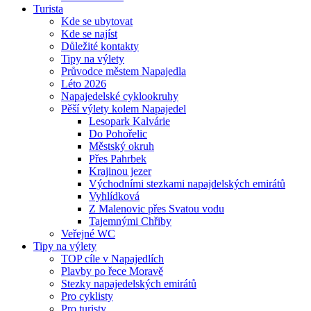
Turista
Kde se ubytovat
Kde se najíst
Důležité kontakty
Tipy na výlety
Průvodce městem Napajedla
Léto 2026
Napajedelské cyklookruhy
Pěší výlety kolem Napajedel
Lesopark Kalvárie
Do Pohořelic
Městský okruh
Přes Pahrbek
Krajinou jezer
Východními stezkami napajdelských emirátů
Vyhlídková
Z Malenovic přes Svatou vodu
Tajemnými Chřiby
Veřejné WC
Tipy na výlety
TOP cíle v Napajedlích
Plavby po řece Moravě
Stezky napajedelských emirátů
Pro cyklisty
Pro turisty