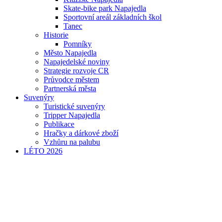
Skate-bike park Napajedla
Sportovní areál základních škol
Tanec
Historie
Pomníky
Město Napajedla
Napajedelské noviny
Strategie rozvoje CR
Průvodce městem
Partnerská města
Suvenýry
Turistické suvenýry
Tripper Napajedla
Publikace
Hračky a dárkové zboží
Vzhůru na palubu
LÉTO 2026