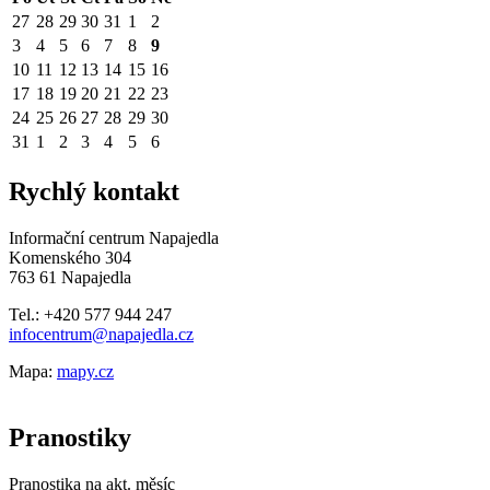
27
28
29
30
31
1
2
3
4
5
6
7
8
9
10
11
12
13
14
15
16
17
18
19
20
21
22
23
24
25
26
27
28
29
30
31
1
2
3
4
5
6
Rychlý kontakt
Informační centrum Napajedla
Komenského 304
763 61 Napajedla
Tel.: +420 577 944 247
infocentrum@napajedla.cz
Mapa:
mapy.cz
Pranostiky
Pranostika na akt. měsíc