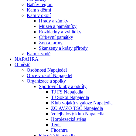
Baťův region
Kam s dětmi
Kam v okolí
Hrady a zámky
Muzea a památníky
Rozhledny a vyhlídky
Církevní památky
Zoo a farmy
Skanzeny a krásy přírody
Kam k vodě
NAPAHRA
O městě
Osobnosti Napajedel
Obce v okolí Napajedel
Organizace a spolky
Sportovní kluby a oddíly
TJ FS Napajedla
TJ Sokol Napajedla
Klub vojáků v záloze Napajedla
ZO AVZO TSČ Napajedla
Volejbalový klub Napajedla
Horolezecká stěna
Tenis
Fitcentra
Kluziště Napajedla