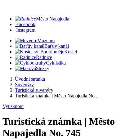
Město Napajedla
Facebook
Instagram
Muzeum
Baťův kanál
Kostel
Radnice
Cyklistika
Stezky
Úvodní stránka
Suvenýry
Turistické suvenýry
Turistická známka | Město Napajedla No....
Vytisknout
Turistická známka | Město
Napajedla No. 745