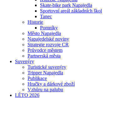
Skate-bike park Napajedla
Sportovní areál základních škol
Tanec
Historie
Pomníky
Město Napajedla
Napajedelské noviny
Strategie rozvoje CR
Průvodce městem
Partnerská města
Suvenýry
Turistické suvenýry
Tripper Napajedla
Publikace
Hračky a dárkové zboží
Vzhůru na palubu
LÉTO 2026