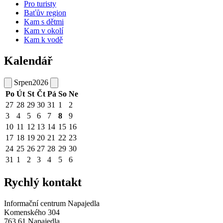
Pro turisty
Baťův region
Kam s dětmi
Kam v okolí
Kam k vodě
Kalendář
Srpen
2026
Po
Út
St
Čt
Pá
So
Ne
27
28
29
30
31
1
2
3
4
5
6
7
8
9
10
11
12
13
14
15
16
17
18
19
20
21
22
23
24
25
26
27
28
29
30
31
1
2
3
4
5
6
Rychlý kontakt
Informační centrum Napajedla
Komenského 304
763 61 Napajedla