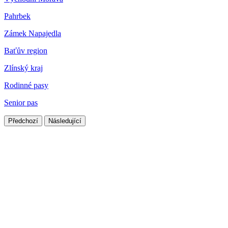
Pahrbek
Zámek Napajedla
Baťův region
Zlínský kraj
Rodinné pasy
Senior pas
Předchozí
Následující