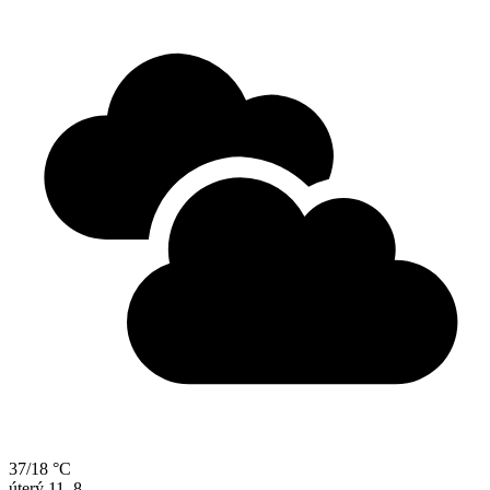
37/18 °C
úterý
11. 8.