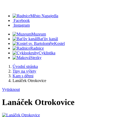
Město Napajedla
Facebook
Instagram
Muzeum
Baťův kanál
Kostel
Radnice
Cyklistika
Stezky
Úvodní stránka
Tipy na výlety
Kam s dětmi
Lanáček Otrokovice
Vytisknout
Lanáček Otrokovice