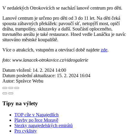
V nedalekých Otrokovicích se nachází lanové centrum pro děti.
Lanové centrum je určeno pro děti od 3 do 11 let. Na děti čeká
spousta zábavných překážek: pavoučí síť, netopýří most, opičí
dráha, trampolíny, skluzavky a další. Součástí oploceného,
travnatého areálu je také restaurace. Hned vedle Lanáčku je navíc
situováno městské koupaliště.
Více o atrakcích, vstupném a otevírací době najdete
zde
.
foto: www.lanacek-otrokovice.cz/videogalerie
Datum vložení:
14. 2. 2024 14:00
Datum poslední aktualizace:
15. 2. 2024 16:04
Autor:
Správce Webu
Tipy na výlety
TOP cíle v Napajedlích
Plavby po řece Moravě
Stezky napajedelských emirátů
Pro cyklisty