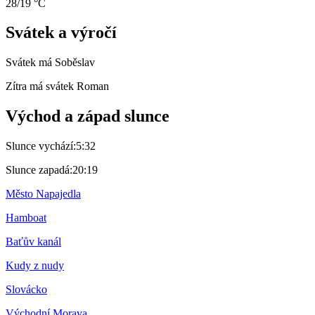
28/19 °C
Svátek a výročí
Svátek má
Soběslav
Zítra má svátek
Roman
Východ a západ slunce
Slunce vychází:
5:32
Slunce zapadá:
20:19
Město Napajedla
Hamboat
Baťův kanál
Kudy z nudy
Slovácko
Východní Morava