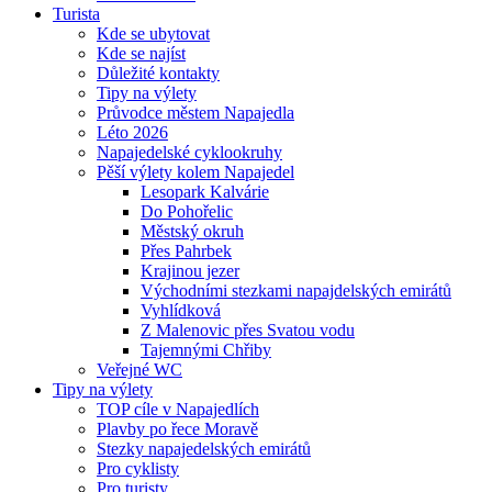
Turista
Kde se ubytovat
Kde se najíst
Důležité kontakty
Tipy na výlety
Průvodce městem Napajedla
Léto 2026
Napajedelské cyklookruhy
Pěší výlety kolem Napajedel
Lesopark Kalvárie
Do Pohořelic
Městský okruh
Přes Pahrbek
Krajinou jezer
Východními stezkami napajdelských emirátů
Vyhlídková
Z Malenovic přes Svatou vodu
Tajemnými Chřiby
Veřejné WC
Tipy na výlety
TOP cíle v Napajedlích
Plavby po řece Moravě
Stezky napajedelských emirátů
Pro cyklisty
Pro turisty