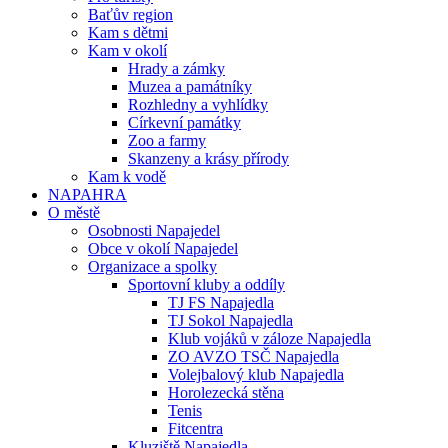
Baťův region
Kam s dětmi
Kam v okolí
Hrady a zámky
Muzea a památníky
Rozhledny a vyhlídky
Církevní památky
Zoo a farmy
Skanzeny a krásy přírody
Kam k vodě
NAPAHRA
O městě
Osobnosti Napajedel
Obce v okolí Napajedel
Organizace a spolky
Sportovní kluby a oddíly
TJ FS Napajedla
TJ Sokol Napajedla
Klub vojáků v záloze Napajedla
ZO AVZO TSČ Napajedla
Volejbalový klub Napajedla
Horolezecká stěna
Tenis
Fitcentra
Kluziště Napajedla