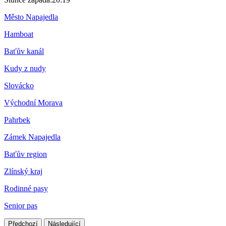
Město Napajedla
Hamboat
Baťův kanál
Kudy z nudy
Slovácko
Východní Morava
Pahrbek
Zámek Napajedla
Baťův region
Zlínský kraj
Rodinné pasy
Senior pas
Předchozí
Následující