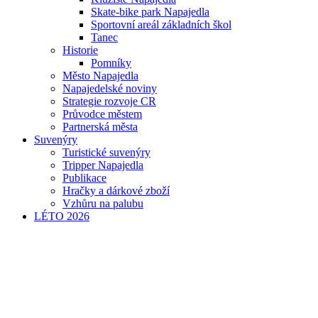
Skate-bike park Napajedla
Sportovní areál základních škol
Tanec
Historie
Pomníky
Město Napajedla
Napajedelské noviny
Strategie rozvoje CR
Průvodce městem
Partnerská města
Suvenýry
Turistické suvenýry
Tripper Napajedla
Publikace
Hračky a dárkové zboží
Vzhůru na palubu
LÉTO 2026