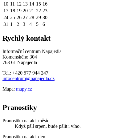
10
11
12
13
14
15
16
17
18
19
20
21
22
23
24
25
26
27
28
29
30
31
1
2
3
4
5
6
Rychlý kontakt
Informační centrum Napajedla
Komenského 304
763 61 Napajedla
Tel.: +420 577 944 247
infocentrum@napajedla.cz
Mapa:
mapy.cz
Pranostiky
Pranostika na akt. měsíc
Když pálí srpen, bude pálit i víno.
Pranostika na akt. den