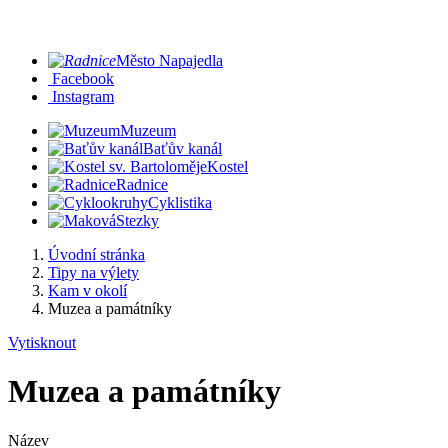
Město Napajedla
Facebook
Instagram
Muzeum
Baťův kanál
Kostel
Radnice
Cyklistika
Stezky
Úvodní stránka
Tipy na výlety
Kam v okolí
Muzea a památníky
Vytisknout
Muzea a památníky
Název