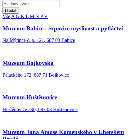
Hledat
Vše
A
G
K
L
M
N
P
V
Muzeum Babice - expozice myslivost a pytláctví
Na Mýtince č. p. 121, 687 03 Babice
Muzeum Bojkovska
Palackého 172, 687 71 Bojkovice
Muzeum Huštěnovice
Huštěnovice 290, 687 03 Huštěnovice
Muzeum Jana Amose Komenského v Uherském
Brodě