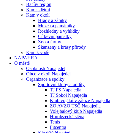
Baťův region
Kam s dětmi
Kam v okolí
Hrady a zámky
Muzea a památníky
Rozhledny a vyhlídky
Církevní památky
Zoo a farmy
Skanzeny a krásy přírody
Kam k vodě
NAPAHRA
O městě
Osobnosti Napajedel
Obce v okolí Napajedel
Organizace a spolky
Sportovní kluby a oddíly
TJ FS Napajedla
TJ Sokol Napajedla
Klub vojáků v záloze Napajedla
ZO AVZO TSČ Napajedla
Volejbalový klub Napajedla
Horolezecká stěna
Tenis
Fitcentra
Kluziště Napajedla