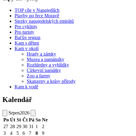
TOP cíle v Napajedlích
Plavby po řece Moravě
Stezky napajedelských emirátů
Pro cyklisty
Pro turisty
Baťův region
Kam s dětmi
Kam v okolí
Hrady a zámky
Muzea a památníky
Rozhledny a vyhlídky
Církevní památky
Zoo a farmy
Skanzeny a krásy přírody
Kam k vodě
Kalendář
Srpen
2026
Po
Út
St
Čt
Pá
So
Ne
27
28
29
30
31
1
2
3
4
5
6
7
8
9