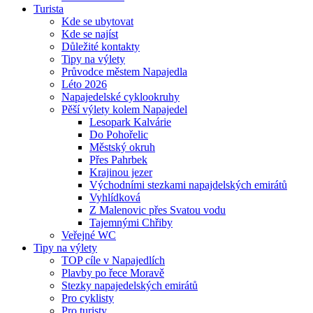
Turista
Kde se ubytovat
Kde se najíst
Důležité kontakty
Tipy na výlety
Průvodce městem Napajedla
Léto 2026
Napajedelské cyklookruhy
Pěší výlety kolem Napajedel
Lesopark Kalvárie
Do Pohořelic
Městský okruh
Přes Pahrbek
Krajinou jezer
Východními stezkami napajdelských emirátů
Vyhlídková
Z Malenovic přes Svatou vodu
Tajemnými Chřiby
Veřejné WC
Tipy na výlety
TOP cíle v Napajedlích
Plavby po řece Moravě
Stezky napajedelských emirátů
Pro cyklisty
Pro turisty