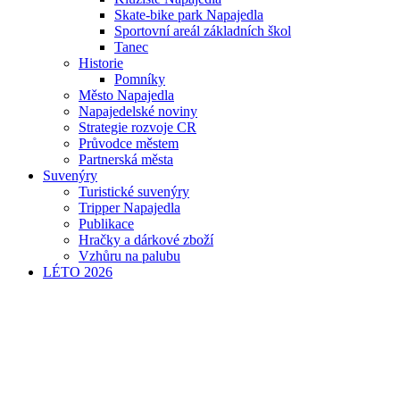
Skate-bike park Napajedla
Sportovní areál základních škol
Tanec
Historie
Pomníky
Město Napajedla
Napajedelské noviny
Strategie rozvoje CR
Průvodce městem
Partnerská města
Suvenýry
Turistické suvenýry
Tripper Napajedla
Publikace
Hračky a dárkové zboží
Vzhůru na palubu
LÉTO 2026