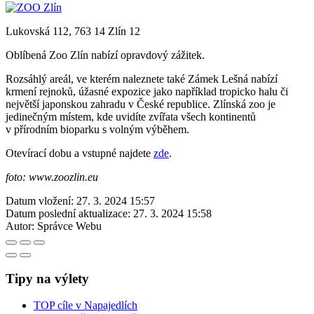
Lukovská 112, 763 14 Zlín 12
Oblíbená Zoo Zlín nabízí opravdový zážitek.
Rozsáhlý areál, ve kterém naleznete také Zámek Lešná nabízí
krmení rejnoků, úžasné expozice jako například tropicko halu či
největší japonskou zahradu v České republice. Zlínská zoo je
jedinečným místem, kde uvidíte zvířata všech kontinentů
v přírodním bioparku s volným výběhem.
Otevírací dobu a vstupné najdete
zde
.
foto: www.zoozlin.eu
Datum vložení:
27. 3. 2024 15:57
Datum poslední aktualizace:
27. 3. 2024 15:58
Autor:
Správce Webu
Tipy na výlety
TOP cíle v Napajedlích