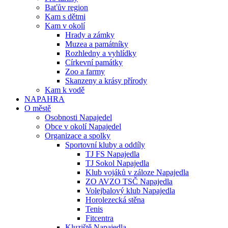
Baťův region
Kam s dětmi
Kam v okolí
Hrady a zámky
Muzea a památníky
Rozhledny a vyhlídky
Církevní památky
Zoo a farmy
Skanzeny a krásy přírody
Kam k vodě
NAPAHRA
O městě
Osobnosti Napajedel
Obce v okolí Napajedel
Organizace a spolky
Sportovní kluby a oddíly
TJ FS Napajedla
TJ Sokol Napajedla
Klub vojáků v záloze Napajedla
ZO AVZO TSČ Napajedla
Volejbalový klub Napajedla
Horolezecká stěna
Tenis
Fitcentra
Kluziště Napajedla