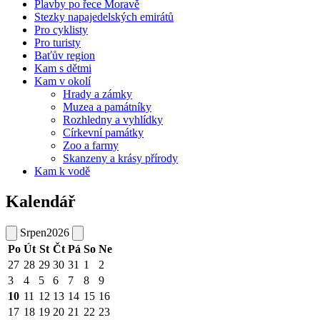
Plavby po řece Moravě
Stezky napajedelských emirátů
Pro cyklisty
Pro turisty
Baťův region
Kam s dětmi
Kam v okolí
Hrady a zámky
Muzea a památníky
Rozhledny a vyhlídky
Církevní památky
Zoo a farmy
Skanzeny a krásy přírody
Kam k vodě
Kalendář
Srpen
2026
Po
Út
St
Čt
Pá
So
Ne
27
28
29
30
31
1
2
3
4
5
6
7
8
9
10
11
12
13
14
15
16
17
18
19
20
21
22
23