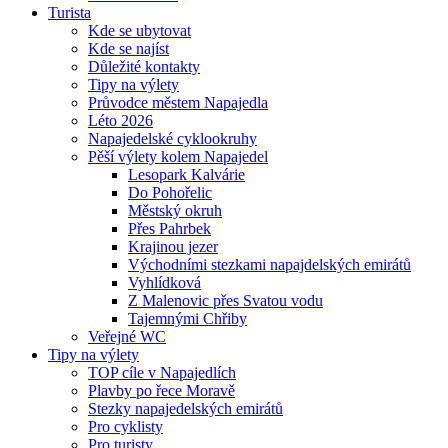
Turista
Kde se ubytovat
Kde se najíst
Důležité kontakty
Tipy na výlety
Průvodce městem Napajedla
Léto 2026
Napajedelské cyklookruhy
Pěší výlety kolem Napajedel
Lesopark Kalvárie
Do Pohořelic
Městský okruh
Přes Pahrbek
Krajinou jezer
Východními stezkami napajdelských emirátů
Vyhlídková
Z Malenovic přes Svatou vodu
Tajemnými Chřiby
Veřejné WC
Tipy na výlety
TOP cíle v Napajedlích
Plavby po řece Moravě
Stezky napajedelských emirátů
Pro cyklisty
Pro turisty