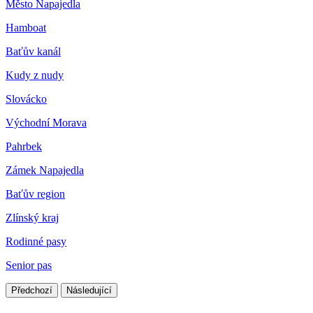
Město Napajedla
Hamboat
Baťův kanál
Kudy z nudy
Slovácko
Východní Morava
Pahrbek
Zámek Napajedla
Baťův region
Zlínský kraj
Rodinné pasy
Senior pas
Předchozí
Následující