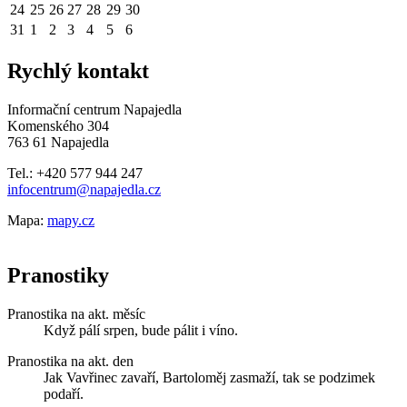
24
25
26
27
28
29
30
31
1
2
3
4
5
6
Rychlý kontakt
Informační centrum Napajedla
Komenského 304
763 61 Napajedla
Tel.: +420 577 944 247
infocentrum@napajedla.cz
Mapa:
mapy.cz
Pranostiky
Pranostika na akt. měsíc
Když pálí srpen, bude pálit i víno.
Pranostika na akt. den
Jak Vavřinec zavaří, Bartoloměj zasmaží, tak se podzimek
podaří.