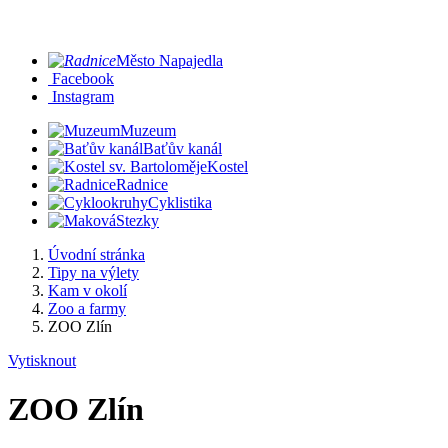
Město Napajedla
Facebook
Instagram
Muzeum
Baťův kanál
Kostel
Radnice
Cyklistika
Stezky
Úvodní stránka
Tipy na výlety
Kam v okolí
Zoo a farmy
ZOO Zlín
Vytisknout
ZOO Zlín