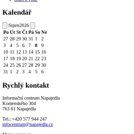
Kalendář
Srpen
2026
Po
Út
St
Čt
Pá
So
Ne
27
28
29
30
31
1
2
3
4
5
6
7
8
9
10
11
12
13
14
15
16
17
18
19
20
21
22
23
24
25
26
27
28
29
30
31
1
2
3
4
5
6
Rychlý kontakt
Informační centrum Napajedla
Komenského 304
763 61 Napajedla
Tel.: +420 577 944 247
infocentrum@napajedla.cz