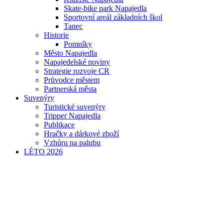
Skate-bike park Napajedla
Sportovní areál základních škol
Tanec
Historie
Pomníky
Město Napajedla
Napajedelské noviny
Strategie rozvoje CR
Průvodce městem
Partnerská města
Suvenýry
Turistické suvenýry
Tripper Napajedla
Publikace
Hračky a dárkové zboží
Vzhůru na palubu
LÉTO 2026