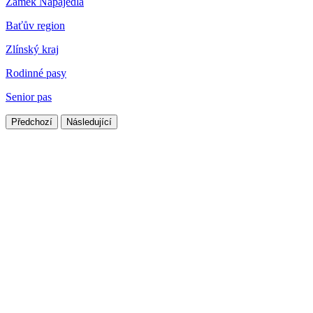
Zámek Napajedla
Baťův region
Zlínský kraj
Rodinné pasy
Senior pas
Předchozí
Následující