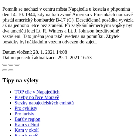
Pomník se nachází v centru města Napajedla u kostela a připomíná
den 14. 10. 1944, kdy na trati zvané Amerika v Prusinkách nouzově
přistál americký bombardér B-17 (G). Desetičlenná posádka vyvázla
až na jednoho letce bez zranění. Při zatýkání německými vojáky byli
dva američtí letci Lt. R. Winters a Lt. J. Johnson bezdůvodně
zastřeleni. Tato jména jsou také uvedena na pomníku. Zbytek
posádky byl nákladním vozem odvezen do zajetí.
Datum vložení:
28. 1. 2021 14:08
Datum poslední aktualizace:
29. 1. 2021 16:53
Tipy na výlety
TOP cíle v Napajedlích
Plavby po řece Moravě
Stezky napajedelských emirátů
Pro cyklisty
Pro turisty
Baťův region
Kam s dětmi
Kam v okolí
Kam k vodě