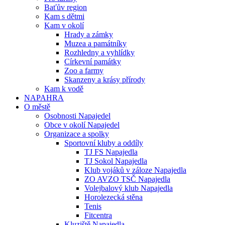
Baťův region
Kam s dětmi
Kam v okolí
Hrady a zámky
Muzea a památníky
Rozhledny a vyhlídky
Církevní památky
Zoo a farmy
Skanzeny a krásy přírody
Kam k vodě
NAPAHRA
O městě
Osobnosti Napajedel
Obce v okolí Napajedel
Organizace a spolky
Sportovní kluby a oddíly
TJ FS Napajedla
TJ Sokol Napajedla
Klub vojáků v záloze Napajedla
ZO AVZO TSČ Napajedla
Volejbalový klub Napajedla
Horolezecká stěna
Tenis
Fitcentra
Kluziště Napajedla