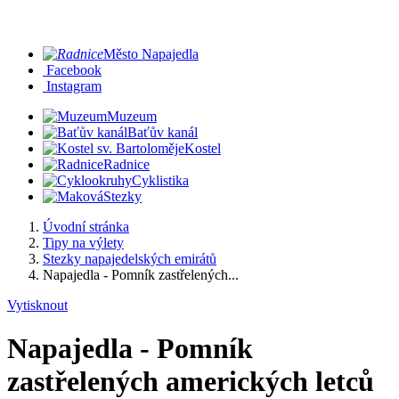
Město Napajedla
Facebook
Instagram
Muzeum
Baťův kanál
Kostel
Radnice
Cyklistika
Stezky
Úvodní stránka
Tipy na výlety
Stezky napajedelských emirátů
Napajedla - Pomník zastřelených...
Vytisknout
Napajedla - Pomník
zastřelených amerických letců