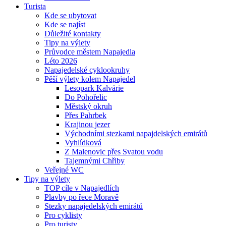
Turista
Kde se ubytovat
Kde se najíst
Důležité kontakty
Tipy na výlety
Průvodce městem Napajedla
Léto 2026
Napajedelské cyklookruhy
Pěší výlety kolem Napajedel
Lesopark Kalvárie
Do Pohořelic
Městský okruh
Přes Pahrbek
Krajinou jezer
Východními stezkami napajdelských emirátů
Vyhlídková
Z Malenovic přes Svatou vodu
Tajemnými Chřiby
Veřejné WC
Tipy na výlety
TOP cíle v Napajedlích
Plavby po řece Moravě
Stezky napajedelských emirátů
Pro cyklisty
Pro turisty