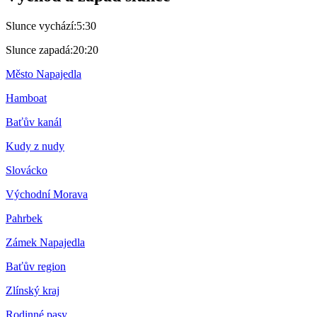
Slunce vychází:
5:30
Slunce zapadá:
20:20
Město Napajedla
Hamboat
Baťův kanál
Kudy z nudy
Slovácko
Východní Morava
Pahrbek
Zámek Napajedla
Baťův region
Zlínský kraj
Rodinné pasy