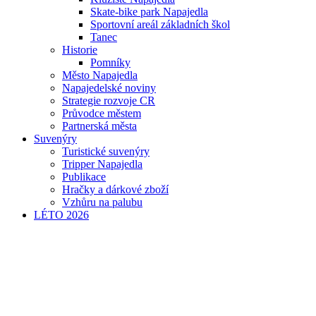
Skate-bike park Napajedla
Sportovní areál základních škol
Tanec
Historie
Pomníky
Město Napajedla
Napajedelské noviny
Strategie rozvoje CR
Průvodce městem
Partnerská města
Suvenýry
Turistické suvenýry
Tripper Napajedla
Publikace
Hračky a dárkové zboží
Vzhůru na palubu
LÉTO 2026