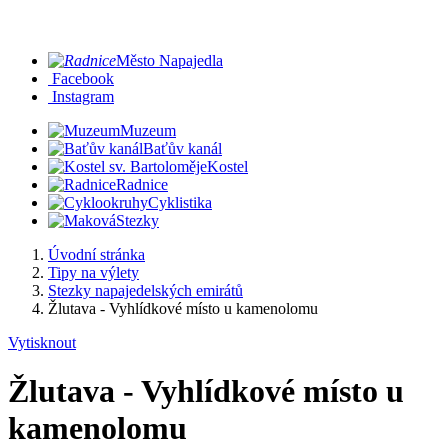
Město Napajedla
Facebook
Instagram
Muzeum
Baťův kanál
Kostel
Radnice
Cyklistika
Stezky
Úvodní stránka
Tipy na výlety
Stezky napajedelských emirátů
Žlutava - Vyhlídkové místo u kamenolomu
Vytisknout
Žlutava - Vyhlídkové místo u
kamenolomu