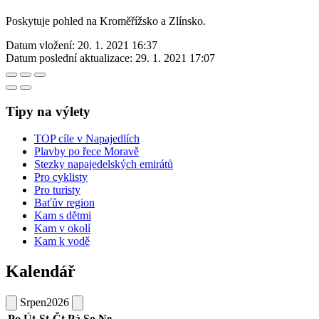
Poskytuje pohled na Kroměřížsko a Zlínsko.
Datum vložení:
20. 1. 2021 16:37
Datum poslední aktualizace:
29. 1. 2021 17:07
Tipy na výlety
TOP cíle v Napajedlích
Plavby po řece Moravě
Stezky napajedelských emirátů
Pro cyklisty
Pro turisty
Baťův region
Kam s dětmi
Kam v okolí
Kam k vodě
Kalendář
Srpen
2026
Po
Út
St
Čt
Pá
So
Ne