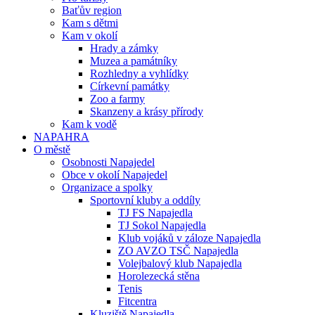
Baťův region
Kam s dětmi
Kam v okolí
Hrady a zámky
Muzea a památníky
Rozhledny a vyhlídky
Církevní památky
Zoo a farmy
Skanzeny a krásy přírody
Kam k vodě
NAPAHRA
O městě
Osobnosti Napajedel
Obce v okolí Napajedel
Organizace a spolky
Sportovní kluby a oddíly
TJ FS Napajedla
TJ Sokol Napajedla
Klub vojáků v záloze Napajedla
ZO AVZO TSČ Napajedla
Volejbalový klub Napajedla
Horolezecká stěna
Tenis
Fitcentra
Kluziště Napajedla