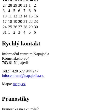
27
28
29
30
31
1
2
3
4
5
6
7
8
9
10
11
12
13
14
15
16
17
18
19
20
21
22
23
24
25
26
27
28
29
30
31
1
2
3
4
5
6
Rychlý kontakt
Informační centrum Napajedla
Komenského 304
763 61 Napajedla
Tel.: +420 577 944 247
infocentrum@napajedla.cz
Mapa:
mapy.cz
Pranostiky
Pranostika na akt. měsíc