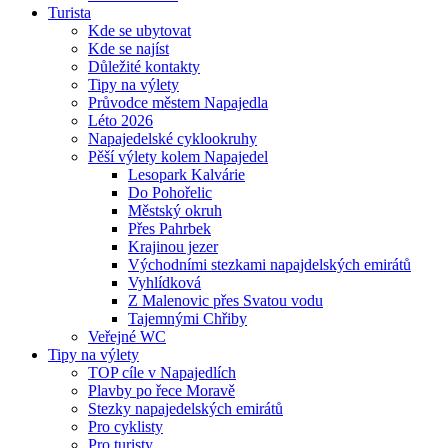
Turista
Kde se ubytovat
Kde se najíst
Důležité kontakty
Tipy na výlety
Průvodce městem Napajedla
Léto 2026
Napajedelské cyklookruhy
Pěší výlety kolem Napajedel
Lesopark Kalvárie
Do Pohořelic
Městský okruh
Přes Pahrbek
Krajinou jezer
Východními stezkami napajdelských emirátů
Vyhlídková
Z Malenovic přes Svatou vodu
Tajemnými Chřiby
Veřejné WC
Tipy na výlety
TOP cíle v Napajedlích
Plavby po řece Moravě
Stezky napajedelských emirátů
Pro cyklisty
Pro turisty