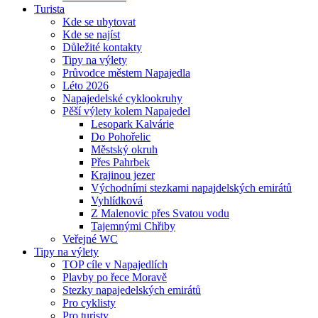
Turista
Kde se ubytovat
Kde se najíst
Důležité kontakty
Tipy na výlety
Průvodce městem Napajedla
Léto 2026
Napajedelské cyklookruhy
Pěší výlety kolem Napajedel
Lesopark Kalvárie
Do Pohořelic
Městský okruh
Přes Pahrbek
Krajinou jezer
Východními stezkami napajdelských emirátů
Vyhlídková
Z Malenovic přes Svatou vodu
Tajemnými Chřiby
Veřejné WC
Tipy na výlety
TOP cíle v Napajedlích
Plavby po řece Moravě
Stezky napajedelských emirátů
Pro cyklisty
Pro turisty