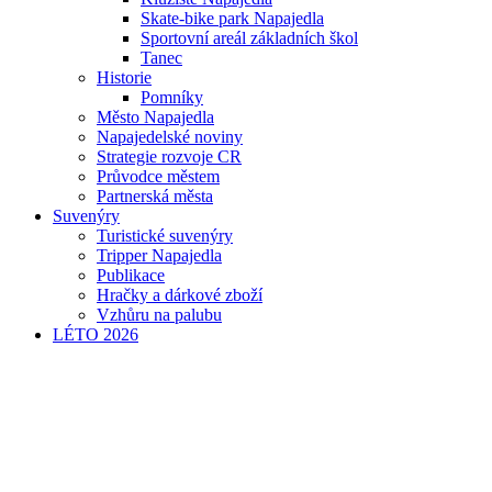
Skate-bike park Napajedla
Sportovní areál základních škol
Tanec
Historie
Pomníky
Město Napajedla
Napajedelské noviny
Strategie rozvoje CR
Průvodce městem
Partnerská města
Suvenýry
Turistické suvenýry
Tripper Napajedla
Publikace
Hračky a dárkové zboží
Vzhůru na palubu
LÉTO 2026