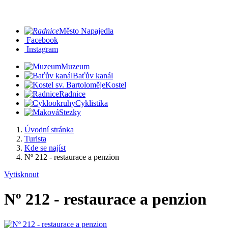
Město Napajedla
Facebook
Instagram
Muzeum
Baťův kanál
Kostel
Radnice
Cyklistika
Stezky
Úvodní stránka
Turista
Kde se najíst
Nº 212 - restaurace a penzion
Vytisknout
Nº 212 - restaurace a penzion