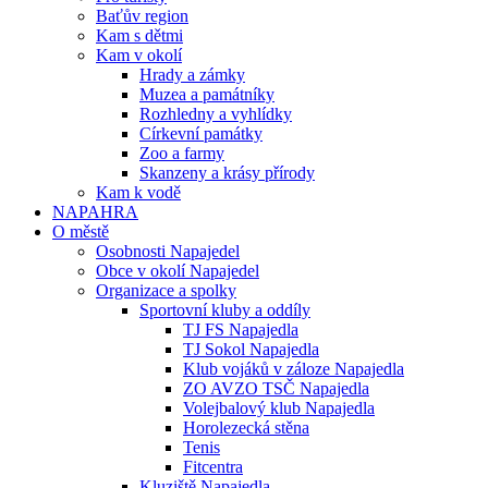
Baťův region
Kam s dětmi
Kam v okolí
Hrady a zámky
Muzea a památníky
Rozhledny a vyhlídky
Církevní památky
Zoo a farmy
Skanzeny a krásy přírody
Kam k vodě
NAPAHRA
O městě
Osobnosti Napajedel
Obce v okolí Napajedel
Organizace a spolky
Sportovní kluby a oddíly
TJ FS Napajedla
TJ Sokol Napajedla
Klub vojáků v záloze Napajedla
ZO AVZO TSČ Napajedla
Volejbalový klub Napajedla
Horolezecká stěna
Tenis
Fitcentra
Kluziště Napajedla