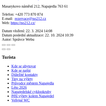
Masarykovo náměstí 212, Napajedla 763 61
Telefon: +420 773 870 874
E-mail:
rezervace@no212.cz
Web:
https://no212.cz/
Datum vložení:
22. 3. 2024 14:08
Datum poslední aktualizace:
22. 10. 2024 10:39
Autor:
Správce Webu
Turista
Kde se ubytovat
Kde se najíst
Důležité kontakty
Tipy na výlety
Průvodce městem Napajedla
Léto 2026
Napajedelské cyklookruhy
Pěší výlety kolem Napajedel
Veřejné WC