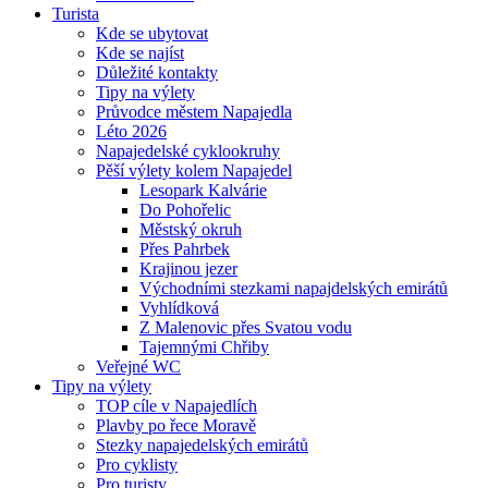
Turista
Kde se ubytovat
Kde se najíst
Důležité kontakty
Tipy na výlety
Průvodce městem Napajedla
Léto 2026
Napajedelské cyklookruhy
Pěší výlety kolem Napajedel
Lesopark Kalvárie
Do Pohořelic
Městský okruh
Přes Pahrbek
Krajinou jezer
Východními stezkami napajdelských emirátů
Vyhlídková
Z Malenovic přes Svatou vodu
Tajemnými Chřiby
Veřejné WC
Tipy na výlety
TOP cíle v Napajedlích
Plavby po řece Moravě
Stezky napajedelských emirátů
Pro cyklisty
Pro turisty