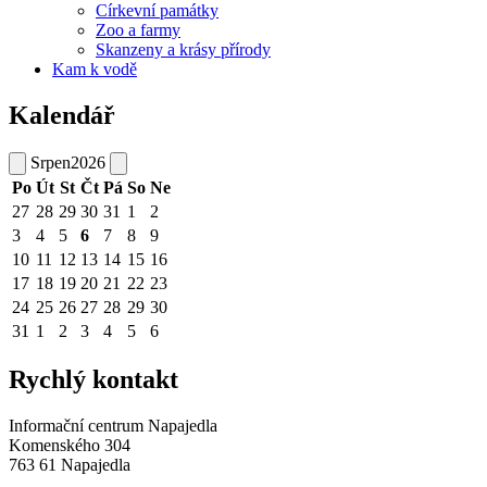
Církevní památky
Zoo a farmy
Skanzeny a krásy přírody
Kam k vodě
Kalendář
Srpen
2026
Po
Út
St
Čt
Pá
So
Ne
27
28
29
30
31
1
2
3
4
5
6
7
8
9
10
11
12
13
14
15
16
17
18
19
20
21
22
23
24
25
26
27
28
29
30
31
1
2
3
4
5
6
Rychlý kontakt
Informační centrum Napajedla
Komenského 304
763 61 Napajedla