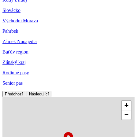
Slovácko
Východní Morava
Pahrbek
Zámek Napajedla
Baťův region
Zlínský kraj
Rodinné pasy
Senior pas
Předchozí
Následující
+
−