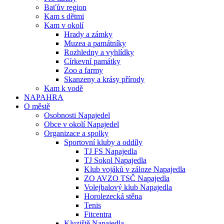
Baťův region
Kam s dětmi
Kam v okolí
Hrady a zámky
Muzea a památníky
Rozhledny a vyhlídky
Církevní památky
Zoo a farmy
Skanzeny a krásy přírody
Kam k vodě
NAPAHRA
O městě
Osobnosti Napajedel
Obce v okolí Napajedel
Organizace a spolky
Sportovní kluby a oddíly
TJ FS Napajedla
TJ Sokol Napajedla
Klub vojáků v záloze Napajedla
ZO AVZO TSČ Napajedla
Volejbalový klub Napajedla
Horolezecká stěna
Tenis
Fitcentra
Kluziště Napajedla