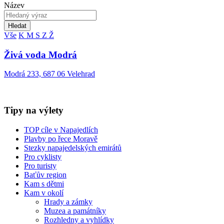
Název
Hledat
Vše
K
M
S
Z
Ž
Živá voda Modrá
Modrá 233, 687 06 Velehrad
Tipy na výlety
TOP cíle v Napajedlích
Plavby po řece Moravě
Stezky napajedelských emirátů
Pro cyklisty
Pro turisty
Baťův region
Kam s dětmi
Kam v okolí
Hrady a zámky
Muzea a památníky
Rozhledny a vyhlídky