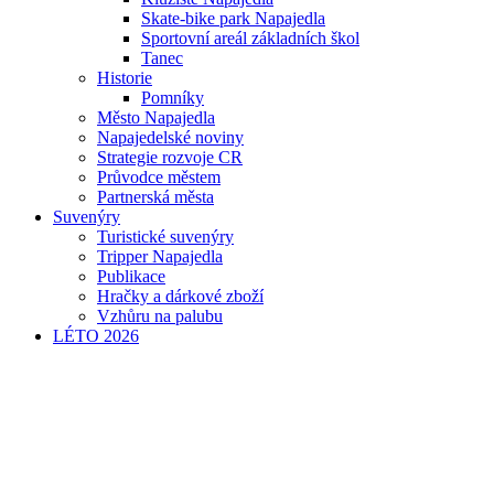
Skate-bike park Napajedla
Sportovní areál základních škol
Tanec
Historie
Pomníky
Město Napajedla
Napajedelské noviny
Strategie rozvoje CR
Průvodce městem
Partnerská města
Suvenýry
Turistické suvenýry
Tripper Napajedla
Publikace
Hračky a dárkové zboží
Vzhůru na palubu
LÉTO 2026