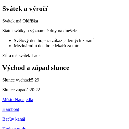
Svátek a výročí
Svátek má
Oldřiška
Státní svátky a významné dny na dnešek:
Světový den boje za zákaz jaderných zbraní
Mezinárodní den boje lékařů za mír
Zítra má svátek
Lada
Východ a západ slunce
Slunce vychází:
5:29
Slunce zapadá:
20:22
Město Napajedla
Hamboat
Baťův kanál
Kudy z nudy