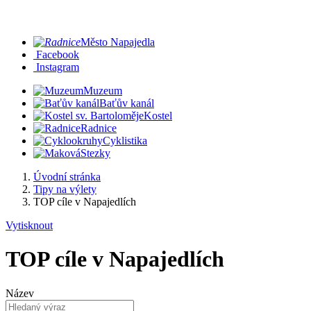
Město Napajedla
Facebook
Instagram
Muzeum
Baťův kanál
Kostel
Radnice
Cyklistika
Stezky
Úvodní stránka
Tipy na výlety
TOP cíle v Napajedlích
Vytisknout
TOP cíle v Napajedlích
Název