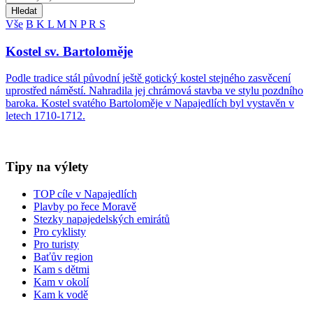
Hledat
Vše
B
K
L
M
N
P
R
S
Kostel sv. Bartoloměje
Podle tradice stál původní ještě gotický kostel stejného zasvěcení
uprostřed náměstí. Nahradila jej chrámová stavba ve stylu pozdního
baroka. Kostel svatého Bartoloměje v Napajedlích byl vystavěn v
letech 1710-1712.
Tipy na výlety
TOP cíle v Napajedlích
Plavby po řece Moravě
Stezky napajedelských emirátů
Pro cyklisty
Pro turisty
Baťův region
Kam s dětmi
Kam v okolí
Kam k vodě