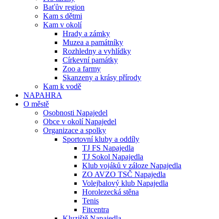
Baťův region
Kam s dětmi
Kam v okolí
Hrady a zámky
Muzea a památníky
Rozhledny a vyhlídky
Církevní památky
Zoo a farmy
Skanzeny a krásy přírody
Kam k vodě
NAPAHRA
O městě
Osobnosti Napajedel
Obce v okolí Napajedel
Organizace a spolky
Sportovní kluby a oddíly
TJ FS Napajedla
TJ Sokol Napajedla
Klub vojáků v záloze Napajedla
ZO AVZO TSČ Napajedla
Volejbalový klub Napajedla
Horolezecká stěna
Tenis
Fitcentra
Kluziště Napajedla