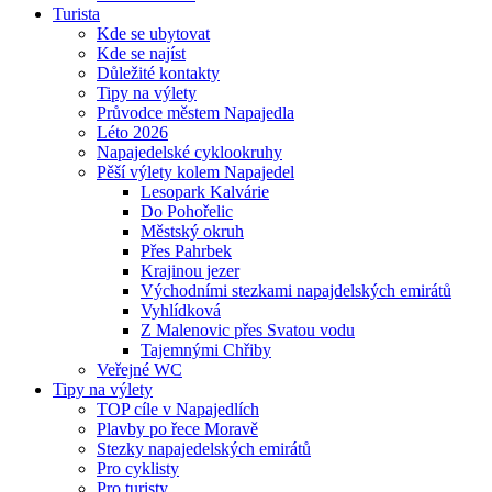
Turista
Kde se ubytovat
Kde se najíst
Důležité kontakty
Tipy na výlety
Průvodce městem Napajedla
Léto 2026
Napajedelské cyklookruhy
Pěší výlety kolem Napajedel
Lesopark Kalvárie
Do Pohořelic
Městský okruh
Přes Pahrbek
Krajinou jezer
Východními stezkami napajdelských emirátů
Vyhlídková
Z Malenovic přes Svatou vodu
Tajemnými Chřiby
Veřejné WC
Tipy na výlety
TOP cíle v Napajedlích
Plavby po řece Moravě
Stezky napajedelských emirátů
Pro cyklisty
Pro turisty