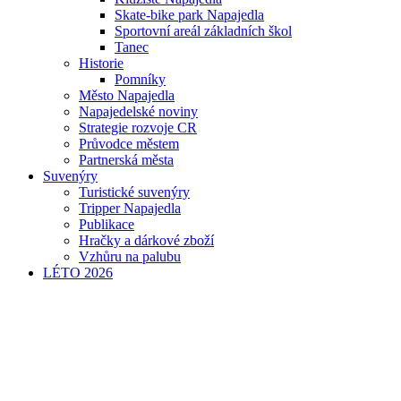
Skate-bike park Napajedla
Sportovní areál základních škol
Tanec
Historie
Pomníky
Město Napajedla
Napajedelské noviny
Strategie rozvoje CR
Průvodce městem
Partnerská města
Suvenýry
Turistické suvenýry
Tripper Napajedla
Publikace
Hračky a dárkové zboží
Vzhůru na palubu
LÉTO 2026