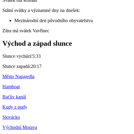
Svátek má
Roman
Státní svátky a významné dny na dnešek:
Mezinárodní den původního obyvatelstva
Zítra má svátek
Vavřinec
Východ a západ slunce
Slunce vychází:
5:33
Slunce zapadá:
20:17
Město Napajedla
Hamboat
Baťův kanál
Kudy z nudy
Slovácko
Východní Morava