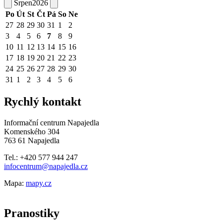
Srpen
2026
Po
Út
St
Čt
Pá
So
Ne
27
28
29
30
31
1
2
3
4
5
6
7
8
9
10
11
12
13
14
15
16
17
18
19
20
21
22
23
24
25
26
27
28
29
30
31
1
2
3
4
5
6
Rychlý kontakt
Informační centrum Napajedla
Komenského 304
763 61 Napajedla
Tel.: +420 577 944 247
infocentrum@napajedla.cz
Mapa:
mapy.cz
Pranostiky