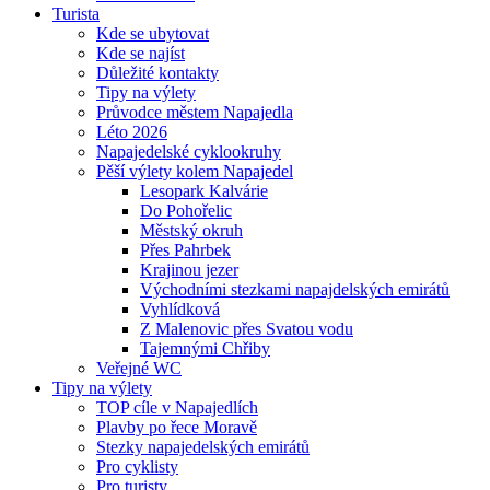
Turista
Kde se ubytovat
Kde se najíst
Důležité kontakty
Tipy na výlety
Průvodce městem Napajedla
Léto 2026
Napajedelské cyklookruhy
Pěší výlety kolem Napajedel
Lesopark Kalvárie
Do Pohořelic
Městský okruh
Přes Pahrbek
Krajinou jezer
Východními stezkami napajdelských emirátů
Vyhlídková
Z Malenovic přes Svatou vodu
Tajemnými Chřiby
Veřejné WC
Tipy na výlety
TOP cíle v Napajedlích
Plavby po řece Moravě
Stezky napajedelských emirátů
Pro cyklisty
Pro turisty