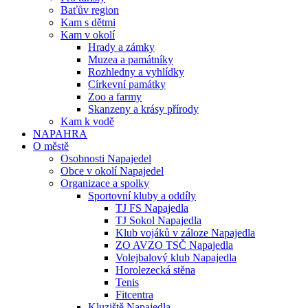
Baťův region
Kam s dětmi
Kam v okolí
Hrady a zámky
Muzea a památníky
Rozhledny a vyhlídky
Církevní památky
Zoo a farmy
Skanzeny a krásy přírody
Kam k vodě
NAPAHRA
O městě
Osobnosti Napajedel
Obce v okolí Napajedel
Organizace a spolky
Sportovní kluby a oddíly
TJ FS Napajedla
TJ Sokol Napajedla
Klub vojáků v záloze Napajedla
ZO AVZO TSČ Napajedla
Volejbalový klub Napajedla
Horolezecká stěna
Tenis
Fitcentra
Kluziště Napajedla