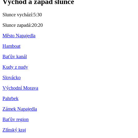
Východ a západ slunce
Slunce vychází:
5:30
Slunce zapadá:
20:20
Město Napajedla
Hamboat
Baťův kanál
Kudy z nudy
Slovácko
Východní Morava
Pahrbek
Zámek Napajedla
Baťův region
Zlínský kraj