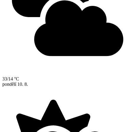
33/14 °C
pondělí
10. 8.