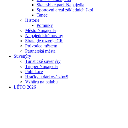
Skate-bike park Napajedla
Sportovní areál základních škol
Tanec
Historie
Pomníky
Město Napajedla
Napajedelské noviny
Strategie rozvoje CR
Průvodce městem
Partnerská města
Suvenýry
Turistické suvenýry
Tripper Napajedla
Publikace
Hračky a dárkové zboží
Vzhůru na palubu
LÉTO 2026