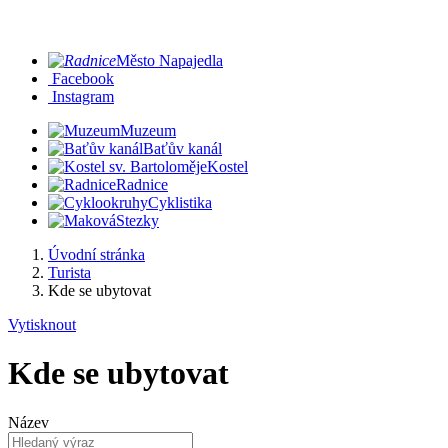
Město Napajedla
Facebook
Instagram
Muzeum
Baťův kanál
Kostel
Radnice
Cyklistika
Stezky
Úvodní stránka
Turista
Kde se ubytovat
Vytisknout
Kde se ubytovat
Název