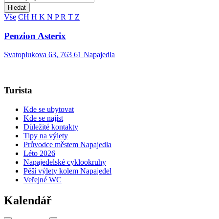
Hledat
Vše
CH
H
K
N
P
R
T
Z
Penzion Asterix
Svatoplukova 63, 763 61 Napajedla
Turista
Kde se ubytovat
Kde se najíst
Důležité kontakty
Tipy na výlety
Průvodce městem Napajedla
Léto 2026
Napajedelské cyklookruhy
Pěší výlety kolem Napajedel
Veřejné WC
Kalendář